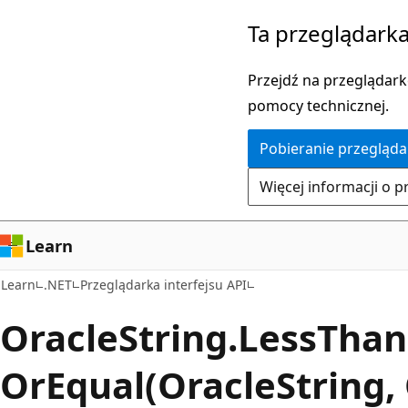
Przejdź
Przejdź
Ta przeglądarka
do
do
głównej
nawigacji
Przejdź na przeglądarkę
zawartości
na
pomocy technicznej.
stronie
Pobieranie przegląda
Więcej informacji o p
Learn
Learn
.NET
Przeglądarka interfejsu API
Oracle
String.
Less
Than
OrEqual(OracleString, 