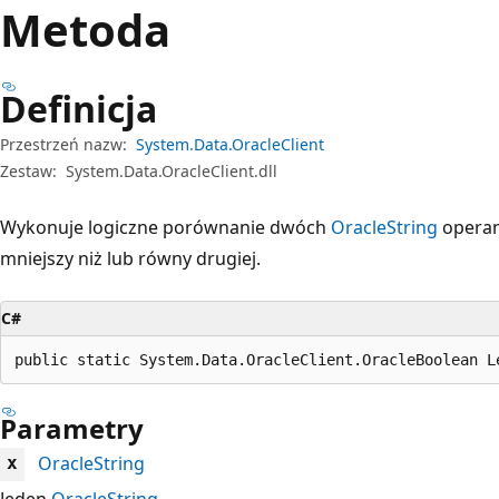
Metoda
Definicja
Przestrzeń nazw:
System.Data.OracleClient
Zestaw:
System.Data.OracleClient.dll
Wykonuje logiczne porównanie dwóch
OracleString
operand
mniejszy niż lub równy drugiej.
C#
public static System.Data.OracleClient.OracleBoolean L
Parametry
OracleString
x
Jeden
OracleString
.