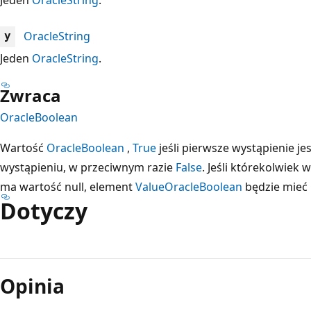
OracleString
y
Jeden
OracleString
.
Zwraca
OracleBoolean
Wartość
OracleBoolean
,
True
jeśli pierwsze wystąpienie j
wystąpieniu, w przeciwnym razie
False
. Jeśli którekolwiek
ma wartość null, element
Value
OracleBoolean
będzie mieć
Dotyczy
Tryb
odczytu
Opinia
wyłączony