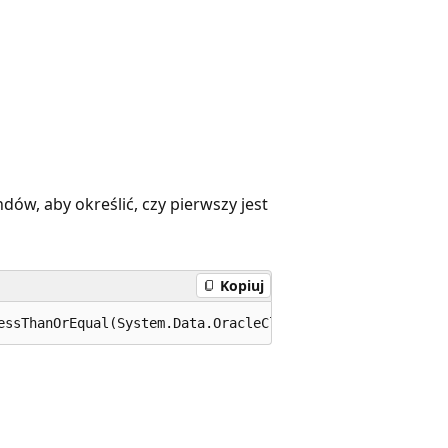
ów, aby określić, czy pierwszy jest
Kopiuj
essThanOrEqual(System.Data.OracleClient.OracleString x, 