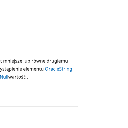
est mniejsze lub równe drugiemu
 wystąpienie elementu
OracleString
Null
wartość .