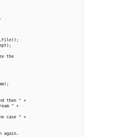


File));

pt);

e the

m);

d then " +

eam " +

e case " +

 again.
