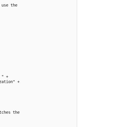
use the

" +

ation" +

ches the
