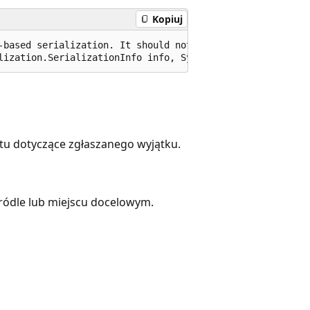
Kopiuj
-based serialization. It should not be called or extende
lization.SerializationInfo info, System.Runtime.Serializ
tu dotyczące zgłaszanego wyjątku.
ródle lub miejscu docelowym.