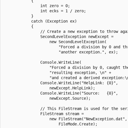
            {

                int zero = 0;

                int ecks = 1 / zero;

            }

            catch (Exception ex)

            {

                // Create a new exception to throw agai
                SecondLevelException newExcept =

                    new SecondLevelException(

                        "Forced a division by 0 and thr
                        "another exception.", ex);

                Console.WriteLine(

                    "Forced a division by 0, caught the
                    "resulting exception, \n" +

                    "and created a derived exception:\n
                Console.WriteLine("HelpLink: {0}",

                    newExcept.HelpLink);

                Console.WriteLine("Source:   {0}",

                    newExcept.Source);

                // This FileStream is used for the seri
                FileStream stream =

                    new FileStream("NewException.dat",

                        FileMode.Create);
