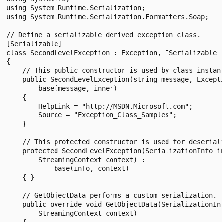
using System.Runtime.Serialization;

using System.Runtime.Serialization.Formatters.Soap;

// Define a serializable derived exception class.

[Serializable]

class SecondLevelException : Exception, ISerializable

{

    // This public constructor is used by class instant
    public SecondLevelException(string message, Excepti
        base(message, inner)

    {

        HelpLink = "http://MSDN.Microsoft.com";

        Source = "Exception_Class_Samples";

    }

    // This protected constructor is used for deseriali
    protected SecondLevelException(SerializationInfo in
        StreamingContext context) :

            base(info, context)

    { }

    // GetObjectData performs a custom serialization.

    public override void GetObjectData(SerializationInf
        StreamingContext context)

    {
