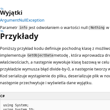
Wyjątki
ArgumentNullException
Parametr
jest odwołaniem o wartości null (
w 
info
Nothing
Przykłady
Poniższy przykład kodu definiuje pochodną klasę z możliw
implementuje
metodę , która wprowadza d
GetObjectData
właściwościach, a następnie wywołuje klasę bazową w celu 
przykładzie wymusza błąd divide-by-0, a następnie tworzy
Kod serializuje wystąpienie do pliku, deserializuje plik w no
następnie przechwytuje i wyświetla dane wyjątku.
C#
using System;

using System.IO;
