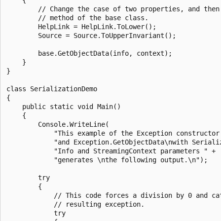
        // Change the case of two properties, and then 
        // method of the base class.

        HelpLink = HelpLink.ToLower();

        Source = Source.ToUpperInvariant();

        base.GetObjectData(info, context);

    }

}

class SerializationDemo

{

    public static void Main()

    {

        Console.WriteLine(

            "This example of the Exception constructor 
            "and Exception.GetObjectData\nwith Serializ
            "Info and StreamingContext parameters " +

            "generates \nthe following output.\n");

        try

        {

            // This code forces a division by 0 and cat
            // resulting exception.

            try
