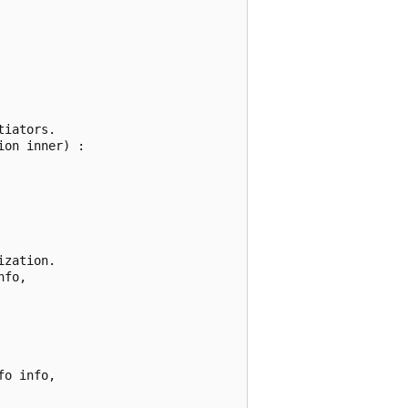
iators.

on inner) :

zation.

fo,

o info,
