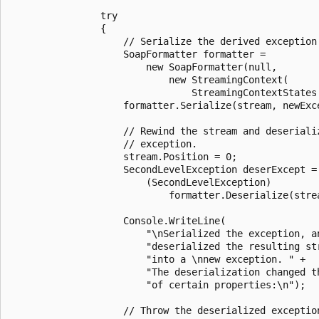
                try

                {

                    // Serialize the derived exception.
                    SoapFormatter formatter =

                        new SoapFormatter(null,

                            new StreamingContext(

                                StreamingContextStates.
                    formatter.Serialize(stream, newExce
                    // Rewind the stream and deserializ
                    // exception.

                    stream.Position = 0;

                    SecondLevelException deserExcept =

                        (SecondLevelException)

                            formatter.Deserialize(strea
                    Console.WriteLine(

                        "\nSerialized the exception, an
                        "deserialized the resulting str
                        "into a \nnew exception. " +

                        "The deserialization changed th
                        "of certain properties:\n");

                    // Throw the deserialized exception