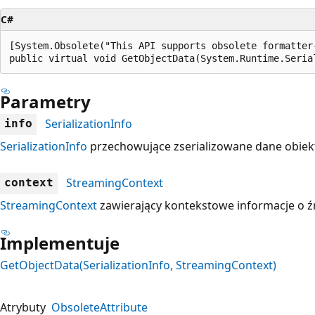
C#
[System.Obsolete("This API supports obsolete formatter
public virtual void GetObjectData(System.Runtime.Seria
Parametry
SerializationInfo
info
SerializationInfo
przechowujące zserializowane dane obiek
StreamingContext
context
StreamingContext
zawierający kontekstowe informacje o ź
Implementuje
GetObjectData(SerializationInfo, StreamingContext)
Atrybuty
ObsoleteAttribute