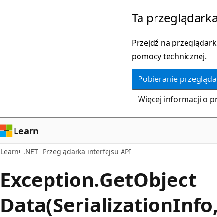
Przejdź
Przejdź
Ta przeglądarka
do
do
głównej
nawigacji
Przejdź na przeglądarkę
zawartości
na
pomocy technicznej.
stronie
Pobieranie przegląda
Więcej informacji o p
Learn
Learn
.NET
Przeglądarka interfejsu API
Exception.
Get
Object
Data(SerializationInfo