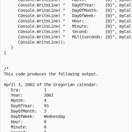
      Console.WriteLine( "   DayOfYear:    {0}", myCal.
      Console.WriteLine( "   DayOfMonth:   {0}", myCal.
      Console.WriteLine( "   DayOfWeek:    {0}", myCal.
      Console.WriteLine( "   Hour:         {0}", myCal.
      Console.WriteLine( "   Minute:       {0}", myCal.
      Console.WriteLine( "   Second:       {0}", myCal.
      Console.WriteLine( "   Milliseconds: {0}", myCal.
      Console.WriteLine();

   }

}

/*

This code produces the following output.

April 3, 2002 of the Gregorian calendar:

   Era:          1

   Year:         2002

   Month:        4

   DayOfYear:    93

   DayOfMonth:   3

   DayOfWeek:    Wednesday

   Hour:         0

   Minute:       0
