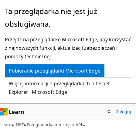
Przejdź
Przejdź
Ta przeglądarka nie jest już
do
do
obsługiwana.
głównej
nawigacji
zawartości
na
Przejdź na przeglądarkę Microsoft Edge, aby korzystać
stronie
z najnowszych funkcji, aktualizacji zabezpieczeń i
pomocy technicznej.
Pobieranie przeglądarki Microsoft Edge
Więcej informacji o przeglądarkach Internet
Explorer i Microsoft Edge
Learn
Zaloguj
C#
Learn
.NET
Przeglądarka interfejsu API