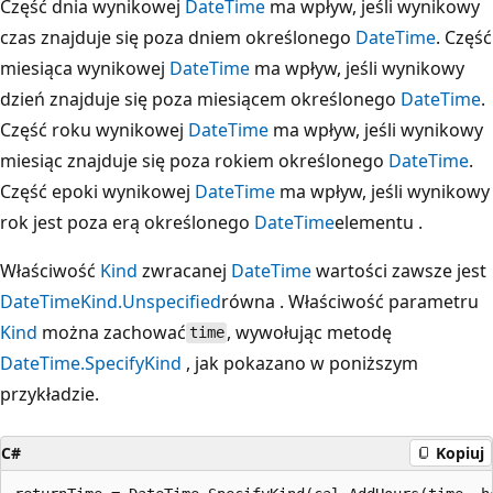
Część dnia wynikowej
DateTime
ma wpływ, jeśli wynikowy
czas znajduje się poza dniem określonego
DateTime
. Część
miesiąca wynikowej
DateTime
ma wpływ, jeśli wynikowy
dzień znajduje się poza miesiącem określonego
DateTime
.
Część roku wynikowej
DateTime
ma wpływ, jeśli wynikowy
miesiąc znajduje się poza rokiem określonego
DateTime
.
Część epoki wynikowej
DateTime
ma wpływ, jeśli wynikowy
rok jest poza erą określonego
DateTime
elementu .
Właściwość
Kind
zwracanej
DateTime
wartości zawsze jest
DateTimeKind.Unspecified
równa . Właściwość parametru
Kind
można zachować
, wywołując metodę
time
DateTime.SpecifyKind
, jak pokazano w poniższym
przykładzie.
C#
Kopiuj