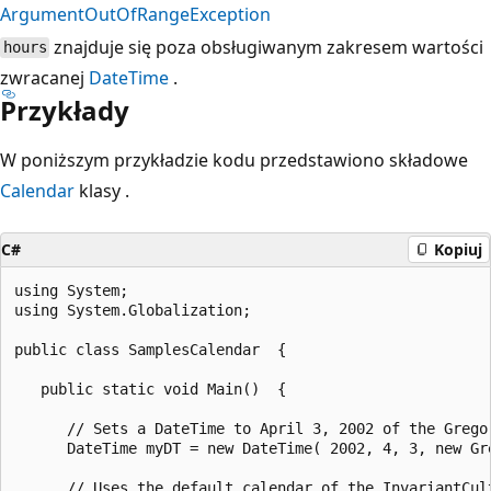
ArgumentOutOfRangeException
znajduje się poza obsługiwanym zakresem wartości
hours
zwracanej
DateTime
.
Przykłady
W poniższym przykładzie kodu przedstawiono składowe
Calendar
klasy .
C#
Kopiuj
using System;

using System.Globalization;

public class SamplesCalendar  {

   public static void Main()  {

      // Sets a DateTime to April 3, 2002 of the Gregor
      DateTime myDT = new DateTime( 2002, 4, 3, new Gre
      // Uses the default calendar of the InvariantCult