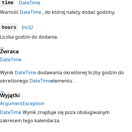
DateTime
time
Wartość
DateTime
, do której należy dodać godziny.
Int32
hours
Liczba godzin do dodania.
Zwraca
DateTime
Wynik
DateTime
dodawania określonej liczby godzin do
określonego
DateTime
elementu .
Wyjątki
ArgumentException
DateTime
Wynik znajduje się poza obsługiwanym
zakresem tego kalendarza.