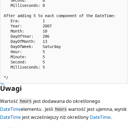
   Second:       0

   Milliseconds: 0

After adding 5 to each component of the DateTime:

   Era:          1

   Year:         2007

   Month:        10

   DayOfYear:    286

   DayOfMonth:   13

   DayOfWeek:    Saturday

   Hour:         5

   Minute:       5

   Second:       5

   Milliseconds: 5

Uwagi
Wartość
jest dodawana do określonego
hours
DateTime
elementu . Jeśli
wartość jest ujemna, wynik
hours
DateTime
jest wcześniejszy niż określony
DateTime
.