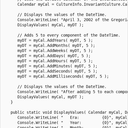
      Calendar myCal = CultureInfo.InvariantCulture.Cal
      // Displays the values of the DateTime.

      Console.WriteLine( "April 3, 2002 of the Gregoria
      DisplayValues( myCal, myDT );

      // Adds 5 to every component of the DateTime.

      myDT = myCal.AddYears( myDT, 5 );

      myDT = myCal.AddMonths( myDT, 5 );

      myDT = myCal.AddWeeks( myDT, 5 );

      myDT = myCal.AddDays( myDT, 5 );

      myDT = myCal.AddHours( myDT, 5 );

      myDT = myCal.AddMinutes( myDT, 5 );

      myDT = myCal.AddSeconds( myDT, 5 );

      myDT = myCal.AddMilliseconds( myDT, 5 );

      // Displays the values of the DateTime.

      Console.WriteLine( "After adding 5 to each compon
      DisplayValues( myCal, myDT );

   }

   public static void DisplayValues( Calendar myCal, Da
      Console.WriteLine( "   Era:          {0}", myCal.
      Console.WriteLine( "   Year:         {0}", myCal.
      Console.WriteLine( "   Month:        {0}", myCal.