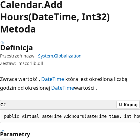
Calendar.
Add
Hours(DateTime, Int32)
Metoda
Definicja
Przestrzeń nazw:
System.Globalization
Zestaw:
mscorlib.dll
Zwraca wartość ,
DateTime
która jest określoną liczbą
godzin od określonej
DateTime
wartości .
C#
Kopiuj
public virtual DateTime AddHours(DateTime time, int ho
Parametry