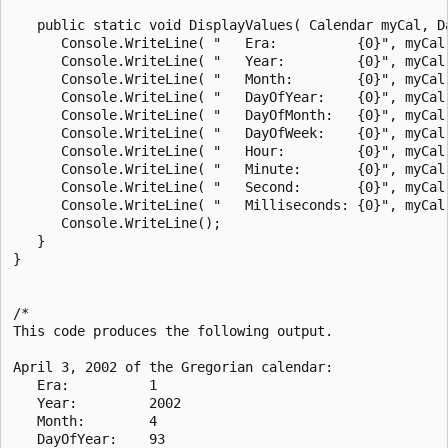
   public static void DisplayValues( Calendar myCal, Da
      Console.WriteLine( "   Era:          {0}", myCal.
      Console.WriteLine( "   Year:         {0}", myCal.
      Console.WriteLine( "   Month:        {0}", myCal.
      Console.WriteLine( "   DayOfYear:    {0}", myCal.
      Console.WriteLine( "   DayOfMonth:   {0}", myCal.
      Console.WriteLine( "   DayOfWeek:    {0}", myCal.
      Console.WriteLine( "   Hour:         {0}", myCal.
      Console.WriteLine( "   Minute:       {0}", myCal.
      Console.WriteLine( "   Second:       {0}", myCal.
      Console.WriteLine( "   Milliseconds: {0}", myCal.
      Console.WriteLine();

   }

}

/*

This code produces the following output.

April 3, 2002 of the Gregorian calendar:

   Era:          1

   Year:         2002

   Month:        4

   DayOfYear:    93
