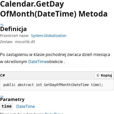
Calendar.
Get
Day
OfMonth(DateTime) Metoda
Definicja
Przestrzeń nazw:
System.Globalization
Zestaw:
mscorlib.dll
Po zastąpieniu w klasie pochodnej zwraca dzień miesiąca
w określonym
DateTime
obiekcie .
C#
Kopiuj
public abstract int GetDayOfMonth(DateTime time);
Parametry
DateTime
time