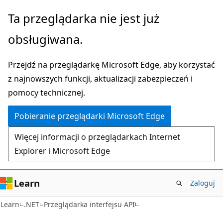
Przejdź
Przejdź
Ta przeglądarka nie jest już
do
do
obsługiwana.
głównej
nawigacji
zawartości
na
Przejdź na przeglądarkę Microsoft Edge, aby korzystać
stronie
z najnowszych funkcji, aktualizacji zabezpieczeń i
pomocy technicznej.
Pobieranie przeglądarki Microsoft Edge
Więcej informacji o przeglądarkach Internet
Explorer i Microsoft Edge
Learn
Zaloguj
C#
Learn
.NET
Przeglądarka interfejsu API