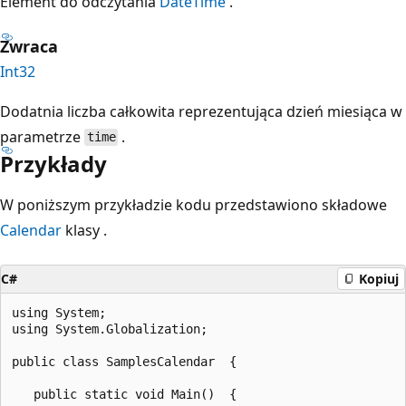
Element do odczytania
DateTime
.
Zwraca
Int32
Dodatnia liczba całkowita reprezentująca dzień miesiąca w
parametrze
.
time
Przykłady
W poniższym przykładzie kodu przedstawiono składowe
Calendar
klasy .
C#
Kopiuj
using System;

using System.Globalization;

public class SamplesCalendar  {

   public static void Main()  {
