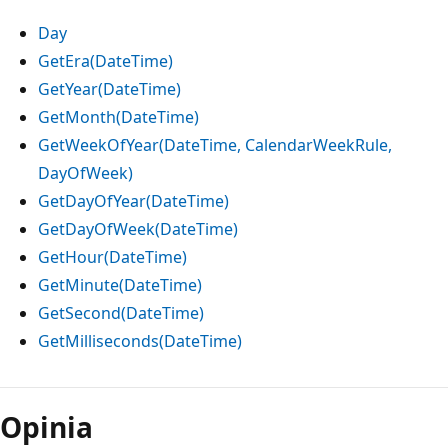
Day
GetEra(DateTime)
GetYear(DateTime)
GetMonth(DateTime)
GetWeekOfYear(DateTime, CalendarWeekRule,
DayOfWeek)
GetDayOfYear(DateTime)
GetDayOfWeek(DateTime)
GetHour(DateTime)
GetMinute(DateTime)
GetSecond(DateTime)
GetMilliseconds(DateTime)
Tryb
odczytu
Opinia
wyłączony