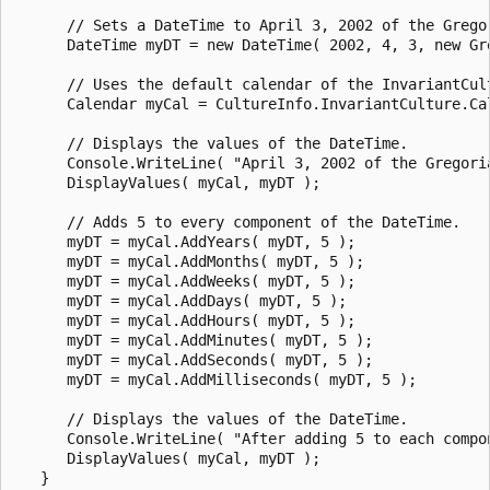
      // Sets a DateTime to April 3, 2002 of the Gregor
      DateTime myDT = new DateTime( 2002, 4, 3, new Gre
      // Uses the default calendar of the InvariantCult
      Calendar myCal = CultureInfo.InvariantCulture.Cal
      // Displays the values of the DateTime.

      Console.WriteLine( "April 3, 2002 of the Gregoria
      DisplayValues( myCal, myDT );

      // Adds 5 to every component of the DateTime.

      myDT = myCal.AddYears( myDT, 5 );

      myDT = myCal.AddMonths( myDT, 5 );

      myDT = myCal.AddWeeks( myDT, 5 );

      myDT = myCal.AddDays( myDT, 5 );

      myDT = myCal.AddHours( myDT, 5 );

      myDT = myCal.AddMinutes( myDT, 5 );

      myDT = myCal.AddSeconds( myDT, 5 );

      myDT = myCal.AddMilliseconds( myDT, 5 );

      // Displays the values of the DateTime.

      Console.WriteLine( "After adding 5 to each compon
      DisplayValues( myCal, myDT );

   }
