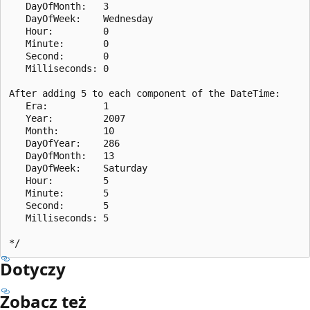
   DayOfMonth:   3

   DayOfWeek:    Wednesday

   Hour:         0

   Minute:       0

   Second:       0

   Milliseconds: 0

After adding 5 to each component of the DateTime:

   Era:          1

   Year:         2007

   Month:        10

   DayOfYear:    286

   DayOfMonth:   13

   DayOfWeek:    Saturday

   Hour:         5

   Minute:       5

   Second:       5

   Milliseconds: 5

Dotyczy
Zobacz też