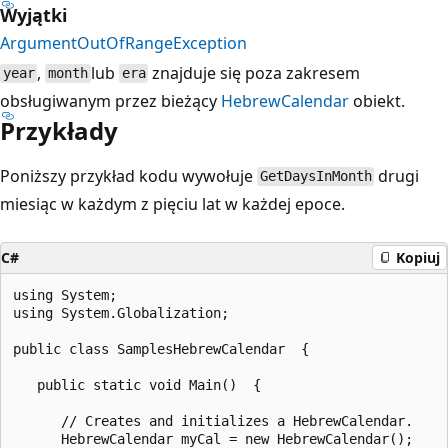
Wyjątki
ArgumentOutOfRangeException
,
lub
znajduje się poza zakresem
year
month
era
obsługiwanym przez bieżący
HebrewCalendar
obiekt.
Przykłady
Poniższy przykład kodu wywołuje
drugi
GetDaysInMonth
miesiąc w każdym z pięciu lat w każdej epoce.
C#
Kopiuj
using System;

using System.Globalization;

public class SamplesHebrewCalendar  {

   public static void Main()  {

      // Creates and initializes a HebrewCalendar.

      HebrewCalendar myCal = new HebrewCalendar();
