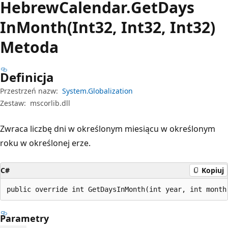
Hebrew
Calendar.
Get
Days
InMonth(Int32, Int32, Int32)
Metoda
Definicja
Przestrzeń nazw:
System.Globalization
Zestaw:
mscorlib.dll
Zwraca liczbę dni w określonym miesiącu w określonym
roku w określonej erze.
C#
Kopiuj
public override int GetDaysInMonth(int year, int month
Parametry