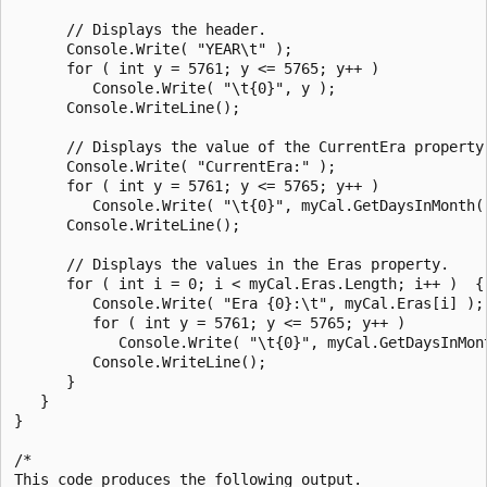
      // Displays the header.

      Console.Write( "YEAR\t" );

      for ( int y = 5761; y <= 5765; y++ )

         Console.Write( "\t{0}", y );

      Console.WriteLine();

      // Displays the value of the CurrentEra property.
      Console.Write( "CurrentEra:" );

      for ( int y = 5761; y <= 5765; y++ )

         Console.Write( "\t{0}", myCal.GetDaysInMonth(
      Console.WriteLine();

      // Displays the values in the Eras property.

      for ( int i = 0; i < myCal.Eras.Length; i++ )  {

         Console.Write( "Era {0}:\t", myCal.Eras[i] );

         for ( int y = 5761; y <= 5765; y++ )

            Console.Write( "\t{0}", myCal.GetDaysInMont
         Console.WriteLine();

      }

   }

}

/*

This code produces the following output.
