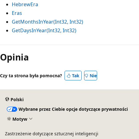
HebrewEra
Eras
GetMonthsInYear(Int32, Int32)
GetDaysInYear(Int32, Int32)
Tryb
odczytu
Opinia
wyłączony
Czy ta strona była pomocna?
Tak
Nie
Polski
Wybrane przez Ciebie opcje dotyczące prywatności
Motyw
Zastrzeżenie dotyczące sztucznej inteligencji