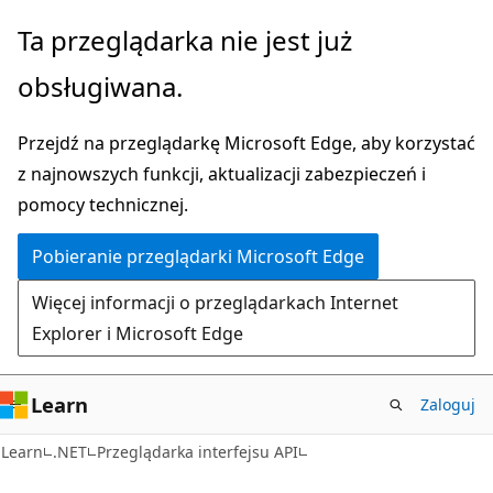
Przejdź
Przejdź
Ta przeglądarka nie jest już
do
do
obsługiwana.
głównej
nawigacji
zawartości
na
Przejdź na przeglądarkę Microsoft Edge, aby korzystać
stronie
z najnowszych funkcji, aktualizacji zabezpieczeń i
pomocy technicznej.
Pobieranie przeglądarki Microsoft Edge
Więcej informacji o przeglądarkach Internet
Explorer i Microsoft Edge
Learn
Zaloguj
C#
Learn
.NET
Przeglądarka interfejsu API