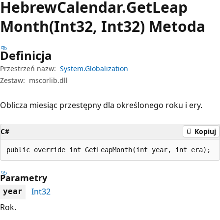
Hebrew
Calendar.
Get
Leap
Month(Int32, Int32) Metoda
Definicja
Przestrzeń nazw:
System.Globalization
Zestaw:
mscorlib.dll
Oblicza miesiąc przestępny dla określonego roku i ery.
C#
Kopiuj
public override int GetLeapMonth(int year, int era);
Parametry
Int32
year
Rok.