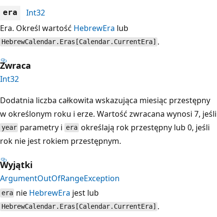
Int32
era
Era. Określ wartość
HebrewEra
lub
.
HebrewCalendar.Eras[Calendar.CurrentEra]
Zwraca
Int32
Dodatnia liczba całkowita wskazująca miesiąc przestępny
w określonym roku i erze. Wartość zwracana wynosi 7, jeśli
parametry i
określają rok przestępny lub 0, jeśli
year
era
rok nie jest rokiem przestępnym.
Wyjątki
ArgumentOutOfRangeException
nie
HebrewEra
jest lub
era
.
HebrewCalendar.Eras[Calendar.CurrentEra]