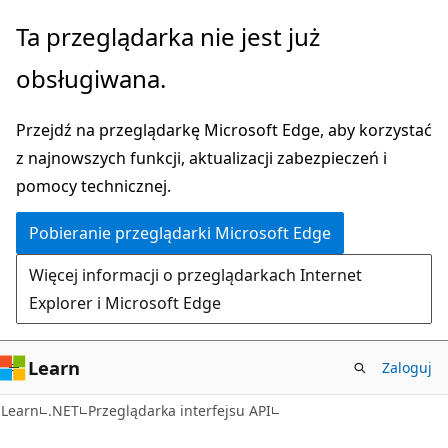
Przejdź
Przejdź
Ta przeglądarka nie jest już
do
do
obsługiwana.
głównej
nawigacji
zawartości
na
Przejdź na przeglądarkę Microsoft Edge, aby korzystać
stronie
z najnowszych funkcji, aktualizacji zabezpieczeń i
pomocy technicznej.
Pobieranie przeglądarki Microsoft Edge
Więcej informacji o przeglądarkach Internet
Explorer i Microsoft Edge
Learn
Zaloguj
C#
Learn
.NET
Przeglądarka interfejsu API