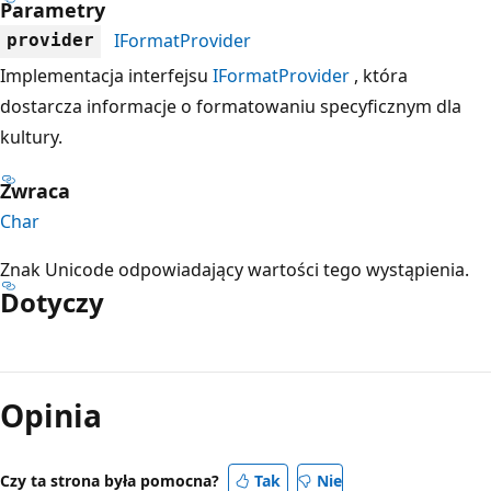
Parametry
IFormatProvider
provider
Implementacja interfejsu
IFormatProvider
, która
dostarcza informacje o formatowaniu specyficznym dla
kultury.
Zwraca
Char
Znak Unicode odpowiadający wartości tego wystąpienia.
Dotyczy
Tryb
odczytu
Opinia
wyłączony
Czy ta strona była pomocna?
Tak
Nie