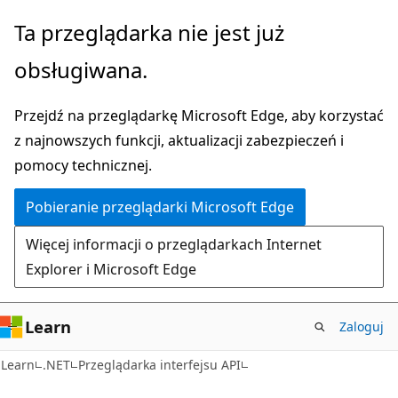
Przejdź
Przejdź
Ta przeglądarka nie jest już
do
do
obsługiwana.
głównej
nawigacji
zawartości
na
Przejdź na przeglądarkę Microsoft Edge, aby korzystać
stronie
z najnowszych funkcji, aktualizacji zabezpieczeń i
pomocy technicznej.
Pobieranie przeglądarki Microsoft Edge
Więcej informacji o przeglądarkach Internet
Explorer i Microsoft Edge
Learn
Zaloguj
C#
Learn
.NET
Przeglądarka interfejsu API