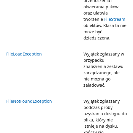
przenoszenia i
otwierania plików
oraz ułatwia
tworzenie
FileStream
obiektów. Klasa ta nie
może być
dziedziczona.
FileLoadException
Wyjątek zgłaszany w
przypadku
znalezienia zestawu
zarządzanego, ale
nie można go
załadować.
FileNotFoundException
Wyjątek zgłaszany
podczas próby
uzyskania dostępu do
pliku, który nie
istnieje na dysku,
kończy się