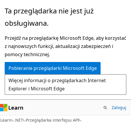
Przejdź
Przejdź
Ta przeglądarka nie jest już
do
do
obsługiwana.
głównej
nawigacji
zawartości
na
Przejdź na przeglądarkę Microsoft Edge, aby korzystać
stronie
z najnowszych funkcji, aktualizacji zabezpieczeń i
pomocy technicznej.
Pobieranie przeglądarki Microsoft Edge
Więcej informacji o przeglądarkach Internet
Explorer i Microsoft Edge
Learn
Zaloguj
Learn
.NET
Przeglądarka interfejsu API