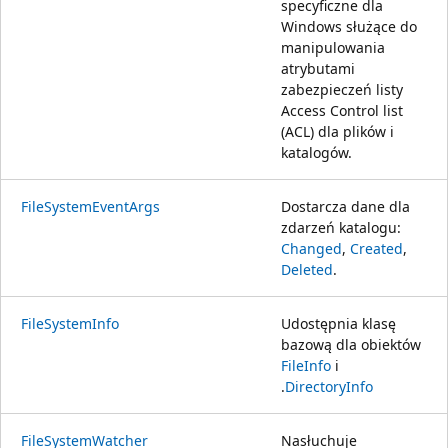
specyficzne dla
Windows służące do
manipulowania
atrybutami
zabezpieczeń listy
Access Control list
(ACL) dla plików i
katalogów.
FileSystemEventArgs
Dostarcza dane dla
zdarzeń katalogu:
Changed
,
Created
,
Deleted
.
FileSystemInfo
Udostępnia klasę
bazową dla obiektów
FileInfo
i
.
DirectoryInfo
FileSystemWatcher
Nasłuchuje