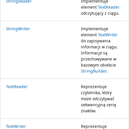
StringReader
Implementuje
element
TextReader
odczytujący z ciągu.
StringWriter
Implementuje
element
TextWriter
do zapisywania
informacji w ciągu.
Informacje są
przechowywane w
bazowym obiekcie
StringBuilder
.
TextReader
Reprezentuje
czytelnika, który
może odczytywać
sekwencyjną serię
znaków.
TextWriter
Reprezentuje