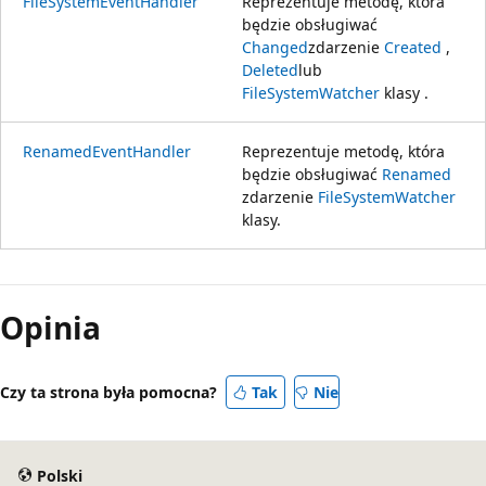
FileSystemEventHandler
Reprezentuje metodę, która
będzie obsługiwać
Changed
zdarzenie
Created
,
Deleted
lub
FileSystemWatcher
klasy .
RenamedEventHandler
Reprezentuje metodę, która
będzie obsługiwać
Renamed
zdarzenie
FileSystemWatcher
klasy.
Opinia
Czy ta strona była pomocna?
Tak
Nie
Polski