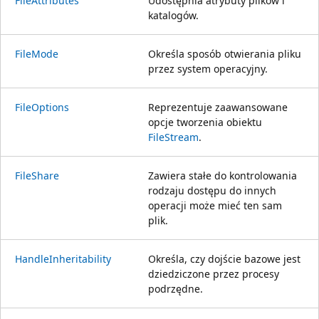
FileAttributes
Udostępnia atrybuty plików i
katalogów.
FileMode
Określa sposób otwierania pliku
przez system operacyjny.
FileOptions
Reprezentuje zaawansowane
opcje tworzenia obiektu
FileStream
.
FileShare
Zawiera stałe do kontrolowania
rodzaju dostępu do innych
operacji może mieć ten sam
plik.
HandleInheritability
Określa, czy dojście bazowe jest
dziedziczone przez procesy
podrzędne.