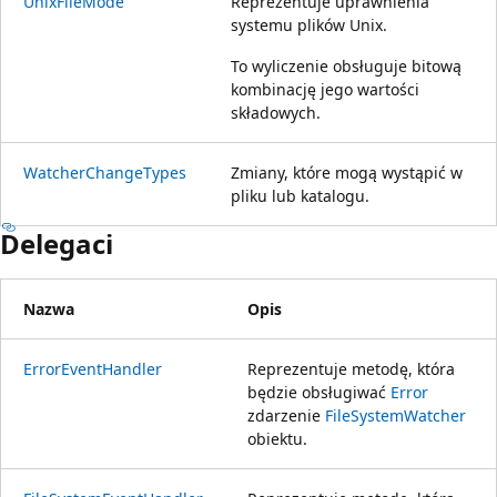
UnixFileMode
Reprezentuje uprawnienia
systemu plików Unix.
To wyliczenie obsługuje bitową
kombinację jego wartości
składowych.
WatcherChangeTypes
Zmiany, które mogą wystąpić w
pliku lub katalogu.
Delegaci
Nazwa
Opis
ErrorEventHandler
Reprezentuje metodę, która
będzie obsługiwać
Error
zdarzenie
FileSystemWatcher
obiektu.