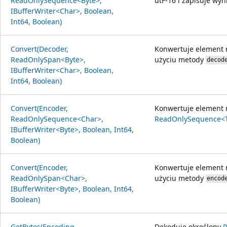
ReadOnlySequence<Byte>,
utF-16 i zapisuje wyn
IBufferWriter<Char>, Boolean,
Int64, Boolean)
Convert(Decoder,
Konwertuje element
ReadOnlySpan<Byte>,
użyciu metody
decod
IBufferWriter<Char>, Boolean,
Int64, Boolean)
Convert(Encoder,
Konwertuje element 
ReadOnlySequence<Char>,
ReadOnlySequence<
IBufferWriter<Byte>, Boolean, Int64,
Boolean)
Convert(Encoder,
Konwertuje element
ReadOnlySpan<Char>,
użyciu metody
encod
IBufferWriter<Byte>, Boolean, Int64,
Boolean)
GetBytes(Encoding,
Dekoduje określony