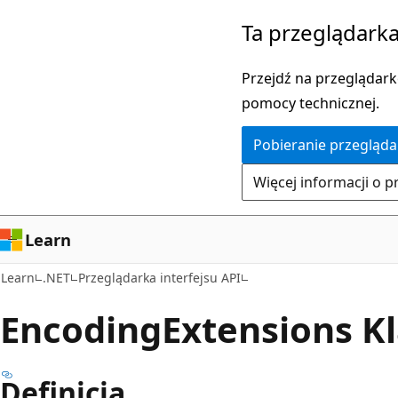
Przejdź
Przejdź
Ta przeglądarka
do
do
głównej
nawigacji
Przejdź na przeglądarkę
zawartości
na
pomocy technicznej.
stronie
Pobieranie przegląda
Więcej informacji o p
Learn
Learn
.NET
Przeglądarka interfejsu API
Encoding
Extensions K
Definicja