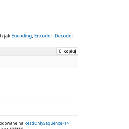
h jak
Encoding
,
Encoder
i
Decoder
.
Kopiuj
akodowane na
ReadOnlySequence<T>