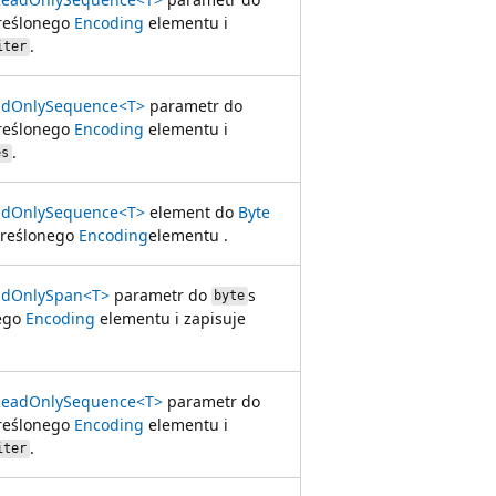
kreślonego
Encoding
elementu i
.
iter
adOnlySequence<T>
parametr do
kreślonego
Encoding
elementu i
.
es
adOnlySequence<T>
element do
Byte
określonego
Encoding
elementu .
adOnlySpan<T>
parametr do
s
byte
nego
Encoding
elementu i zapisuje
ReadOnlySequence<T>
parametr do
kreślonego
Encoding
elementu i
.
iter