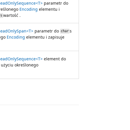
ReadOnlySequence<T>
parametr do
kreślonego
Encoding
elementu i
wartość .
rs
ReadOnlySpan<T>
parametr do
s
char
nego
Encoding
elementu i zapisuje
ReadOnlySequence<T>
element do
 użyciu określonego