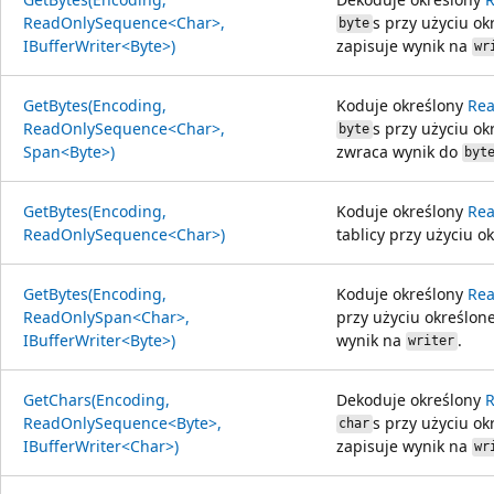
ReadOnlySequence<Char>,
s przy użyciu o
byte
IBufferWriter<Byte>)
zapisuje wynik na
wr
GetBytes(Encoding,
Koduje określony
Re
ReadOnlySequence<Char>,
s przy użyciu o
byte
Span<Byte>)
zwraca wynik do
byt
GetBytes(Encoding,
Koduje określony
Re
ReadOnlySequence<Char>)
tablicy przy użyciu 
GetBytes(Encoding,
Koduje określony
Re
ReadOnlySpan<Char>,
przy użyciu określo
IBufferWriter<Byte>)
wynik na
.
writer
GetChars(Encoding,
Dekoduje określony
ReadOnlySequence<Byte>,
s przy użyciu o
char
IBufferWriter<Char>)
zapisuje wynik na
wr