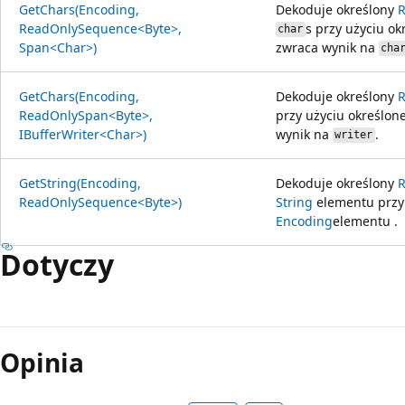
GetChars(Encoding,
Dekoduje określony
ReadOnlySequence<Byte>,
s przy użyciu o
char
Span<Char>)
zwraca wynik na
cha
GetChars(Encoding,
Dekoduje określony
ReadOnlySpan<Byte>,
przy użyciu określo
IBufferWriter<Char>)
wynik na
.
writer
GetString(Encoding,
Dekoduje określony
ReadOnlySequence<Byte>)
String
elementu przy
Encoding
elementu .
Dotyczy
Tryb
odczytu
Opinia
wyłączony