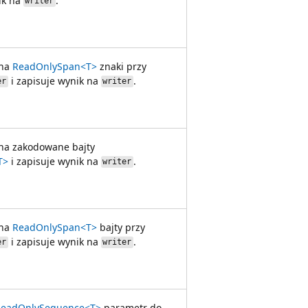
ik na
.
writer
 na
ReadOnlySpan<T>
znaki przy
i zapisuje wynik na
.
er
writer
na zakodowane bajty
T>
i zapisuje wynik na
.
writer
 na
ReadOnlySpan<T>
bajty przy
i zapisuje wynik na
.
er
writer
ReadOnlySequence<T>
parametr do