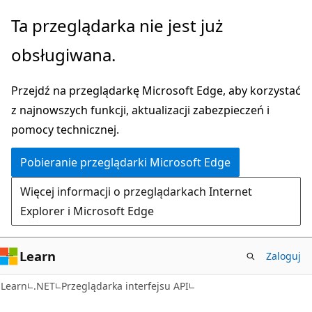
Przejdź
Przejdź
Ta przeglądarka nie jest już
do
do
obsługiwana.
głównej
nawigacji
zawartości
na
Przejdź na przeglądarkę Microsoft Edge, aby korzystać
stronie
z najnowszych funkcji, aktualizacji zabezpieczeń i
pomocy technicznej.
Pobieranie przeglądarki Microsoft Edge
Więcej informacji o przeglądarkach Internet
Explorer i Microsoft Edge
Learn
Zaloguj
C#
Learn
.NET
Przeglądarka interfejsu API