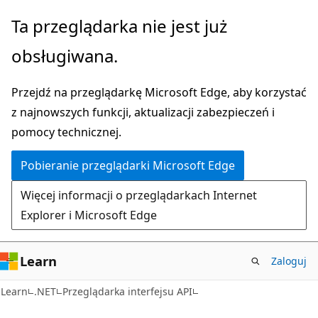
Przejdź
Przejdź
Ta przeglądarka nie jest już
do
do
obsługiwana.
głównej
nawigacji
zawartości
na
Przejdź na przeglądarkę Microsoft Edge, aby korzystać
stronie
z najnowszych funkcji, aktualizacji zabezpieczeń i
pomocy technicznej.
Pobieranie przeglądarki Microsoft Edge
Więcej informacji o przeglądarkach Internet
Explorer i Microsoft Edge
Learn
Zaloguj
Learn
.NET
Przeglądarka interfejsu API