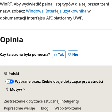
WinRT. Aby wyświetlić pełną listę typów dla tej przestrzeni
nazw, zobacz
Windows. Interfejs użytkownika
w
dokumentacji interfejsu API platformy UWP.
Tryb
odczytu
Opinia
wyłączony
Czy ta strona była pomocna?
Tak
Nie
Polski
Wybrane przez Ciebie opcje dotyczące prywatności
Motyw
Zastrzeżenie dotyczące sztucznej inteligencji
Poprzednie wersje
Blog
Współtworzenie