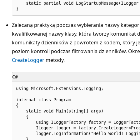
    static partial void LogStartupMessage(ILogger 
Zalecaną praktyką podczas wybierania nazwy kategorii 
kwalifikowanej nazwy klasy, która tworzy komunikat 
komunikaty dzienników z powrotem z kodem, który je
poziom kontroli podczas filtrowania dzienników. Okre
CreateLogger
metody.
C#
using Microsoft.Extensions.Logging;

internal class Program

{

    static void Main(string[] args)

    {

        using ILoggerFactory factory = LoggerFacto
        ILogger logger = factory.CreateLogger<Prog
        logger.LogInformation("Hello World! Loggin
    }
