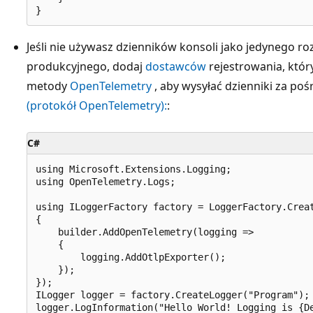
Jeśli nie używasz dzienników konsoli jako jedynego 
produkcyjnego, dodaj
dostawców
rejestrowania, któr
metody
OpenTelemetry
, aby wysyłać dzienniki za p
(protokół OpenTelemetry):
:
C#
using Microsoft.Extensions.Logging;

using OpenTelemetry.Logs;

using ILoggerFactory factory = LoggerFactory.Creat
{

    builder.AddOpenTelemetry(logging =>

    {

        logging.AddOtlpExporter();

    });

});

ILogger logger = factory.CreateLogger("Program");
