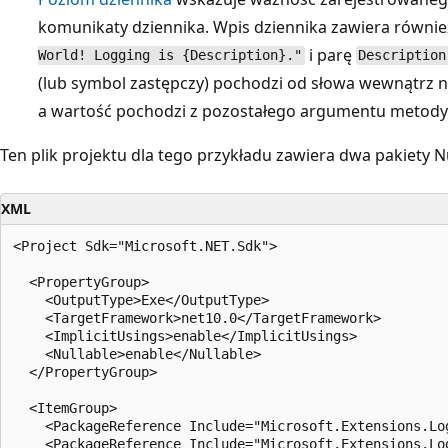
komunikaty dziennika. Wpis dziennika zawiera równi
i parę
World! Logging is {Description}."
Description
(lub symbol zastępczy) pochodzi od słowa wewnątrz 
a wartość pochodzi z pozostałego argumentu metody
Ten plik projektu dla tego przykładu zawiera dwa pakiety 
XML
<Project Sdk="Microsoft.NET.Sdk">

  <PropertyGroup>

    <OutputType>Exe</OutputType>

    <TargetFramework>net10.0</TargetFramework>

    <ImplicitUsings>enable</ImplicitUsings>

    <Nullable>enable</Nullable>

  </PropertyGroup>

  <ItemGroup>

    <PackageReference Include="Microsoft.Extensions.Log
    <PackageReference Include="Microsoft.Extensions.Lo