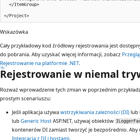
  </ItemGroup>

Wskazówka
Cały przykładowy kod źródłowy rejestrowania jest dostęp
do pobrania. Aby uzyskać więcej informacji, zobacz
Przeglą
Rejestrowanie na platformie .NET
.
Rejestrowanie w niemal tryw
Rozważ wprowadzenie tych zmian w poprzednim przykładz
prostym scenariuszu:
Jeśli aplikacja używa
wstrzykiwania zależności (DI)
lub 
lub
Generic Host
ASP.NET, używaj obiektów
ILoggerFa
kontenerów DI zamiast tworzyć je bezpośrednio. Aby u
Integracja z DI i hostami
.