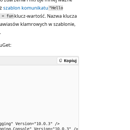
eż
szablon komunikatu
"Hello
klucz-wartość. Nazwa klucza
 = fun
nawiasów klamrowych w szablonie,
.
NuGet:
Kopiuj
ging" Version="10.0.3" />

gging.Console" Version="10.0.3" />
