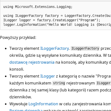
using Microsoft.Extensions.Logging;

using ILoggerFactory factory = LoggerFactory.Create(bui
ILogger logger = factory.CreateLogger("Program");

Powyższy przykład:
Tworzy element
ILoggerFactory
.
przec
ILoggerFactory
określa, gdzie są wysyłane komunikaty dziennika. W 
dostawcę rejestrowania
na konsolę, aby komunikaty d
konsoli.
Tworzy element
ILogger
z kategorią o nazwie "Progr
każdym komunikatem
rejestrowanym
string
ILogger
dziennika z tej samej klasy (lub kategorii) razem podc
dzienników.
Wywołuje
LogInformation
w celu zarejestrowania ko
Poziom dziennika
wskazuje ważność zarejestrowanego 