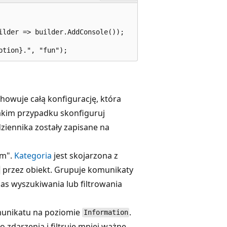
lder => builder.AddConsole());

howuje całą konfigurację, która
takim przypadku skonfiguruj
ziennika zostały zapisane na
am".
Kategoria
jest skojarzona z
przez obiekt. Grupuje komunikaty
zas wyszukiwania lub filtrowania
munikatu na poziomie
.
Information
zdarzenia i filtruje mniej ważne