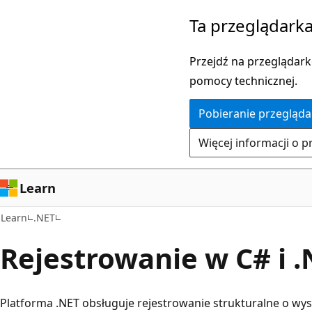
Przejdź
Ta przeglądarka
do
głównej
Przejdź na przeglądarkę
zawartości
pomocy technicznej.
Pobieranie przegląda
Więcej informacji o p
Learn
Learn
.NET
Rejestrowanie w C# i 
Platforma .NET obsługuje rejestrowanie strukturalne o wy