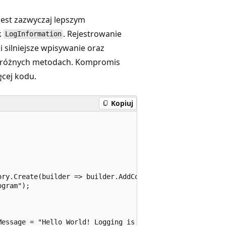
jest zazwyczaj lepszym
k
. Rejestrowanie
LogInformation
 silniejsze wpisywanie oraz
 różnych metodach. Kompromis
ęcej kodu.
Kopiuj
ry.Create(builder => builder.AddConsole());

gram");

essage = "Hello World! Logging is {Description}.")]
