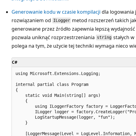
Generowanie kodu w czasie kompilacji
dla logowania 
rozwiązaniem od
metod rozszerzeń takich ja
ILogger
generowane przez źródło zapewnia lepszą wydajność i
pozwala uniknąć rozprzestrzeniania
stałych w
string
polega na tym, że użycie tej techniki wymaga nieco wi
C#
using Microsoft.Extensions.Logging;

internal partial class Program

{

    static void Main(string[] args)

    {

        using ILoggerFactory factory = LoggerFacto
        ILogger logger = factory.CreateLogger("Pro
        LogStartupMessage(logger, "fun");

    }

    [LoggerMessage(Level = LogLevel.Information, M