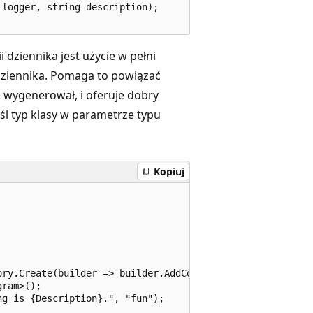
logger, string description);

dziennika jest użycie w pełni
dziennika. Pomaga to powiązać
 wygenerował, i oferuje dobry
śl typ klasy w parametrze typu
Kopiuj
ry.Create(builder => builder.AddConsole());

ram>();

g is {Description}.", "fun");
