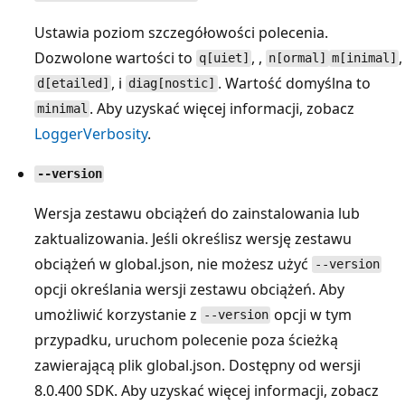
Ustawia poziom szczegółowości polecenia.
Dozwolone wartości to
, ,
,
q[uiet]
n[ormal]
m[inimal]
, i
. Wartość domyślna to
d[etailed]
diag[nostic]
. Aby uzyskać więcej informacji, zobacz
minimal
LoggerVerbosity
.
--version
Wersja zestawu obciążeń do zainstalowania lub
zaktualizowania. Jeśli określisz wersję zestawu
obciążeń w global.json, nie możesz użyć
--version
opcji określania wersji zestawu obciążeń. Aby
umożliwić korzystanie z
opcji w tym
--version
przypadku, uruchom polecenie poza ścieżką
zawierającą plik global.json. Dostępny od wersji
8.0.400 SDK. Aby uzyskać więcej informacji, zobacz