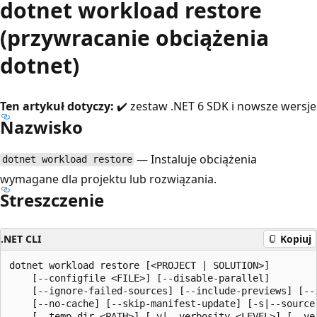
dotnet workload restore
(przywracanie obciążenia
dotnet)
Ten artykuł dotyczy:
✔️ zestaw .NET 6 SDK i nowsze wersje
Nazwisko
— Instaluje obciążenia
dotnet workload restore
wymagane dla projektu lub rozwiązania.
Streszczenie
.NET CLI
Kopiuj
dotnet workload restore [<PROJECT | SOLUTION>]

    [--configfile <FILE>] [--disable-parallel]

    [--ignore-failed-sources] [--include-previews] [--i
    [--no-cache] [--skip-manifest-update] [-s|--source 
    [--temp-dir <PATH>] [-v|--verbosity <LEVEL>] [--ver