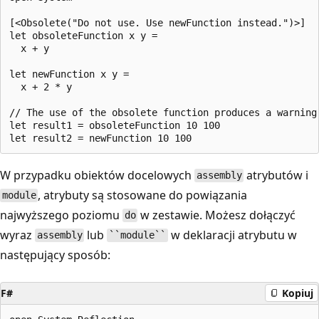
[<Obsolete("Do not use. Use newFunction instead.")>]

let obsoleteFunction x y =

  x + y

let newFunction x y =

  x + 2 * y

// The use of the obsolete function produces a warning.
let result1 = obsoleteFunction 10 100

W przypadku obiektów docelowych
atrybutów i
assembly
, atrybuty są stosowane do powiązania
module
najwyższego poziomu
w zestawie. Możesz dołączyć
do
wyraz
lub
w deklaracji atrybutu w
assembly
``module``
następujący sposób:
F#
Kopiuj