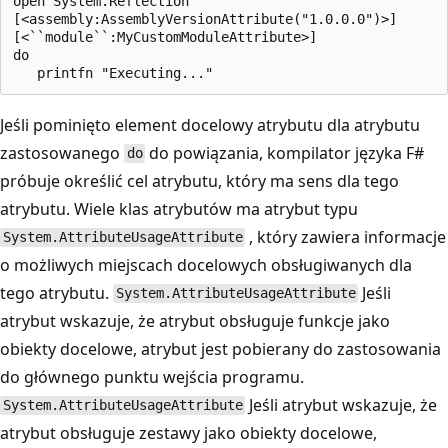
open System.Reflection

[<assembly:AssemblyVersionAttribute("1.0.0.0")>]

[<``module``:MyCustomModuleAttribute>]

do

Jeśli pominięto element docelowy atrybutu dla atrybutu
zastosowanego
do powiązania, kompilator języka F#
do
próbuje określić cel atrybutu, który ma sens dla tego
atrybutu. Wiele klas atrybutów ma atrybut typu
, który zawiera informacje
System.AttributeUsageAttribute
o możliwych miejscach docelowych obsługiwanych dla
tego atrybutu.
Jeśli
System.AttributeUsageAttribute
atrybut wskazuje, że atrybut obsługuje funkcje jako
obiekty docelowe, atrybut jest pobierany do zastosowania
do głównego punktu wejścia programu.
Jeśli atrybut wskazuje, że
System.AttributeUsageAttribute
atrybut obsługuje zestawy jako obiekty docelowe,