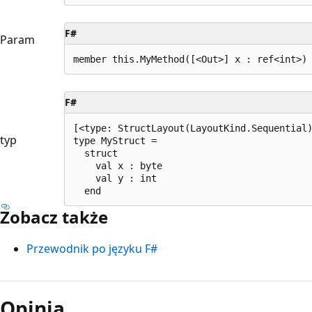
F#
Param
F#
[<type: StructLayout(LayoutKind.Sequential)
typ
type MyStruct =

  struct

    val x : byte

    val y : int

Zobacz także
Przewodnik po języku F#
Opinia