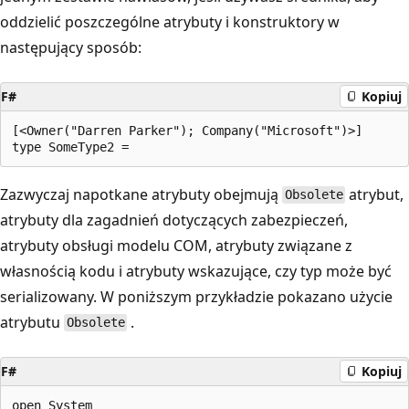
oddzielić poszczególne atrybuty i konstruktory w
następujący sposób:
F#
Kopiuj
[<Owner("Darren Parker"); Company("Microsoft")>]

Zazwyczaj napotkane atrybuty obejmują
atrybut,
Obsolete
atrybuty dla zagadnień dotyczących zabezpieczeń,
atrybuty obsługi modelu COM, atrybuty związane z
własnością kodu i atrybuty wskazujące, czy typ może być
serializowany. W poniższym przykładzie pokazano użycie
atrybutu
.
Obsolete
F#
Kopiuj
open System
