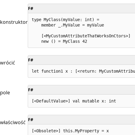
F#
type MyClass(myValue: int) =

konstruktor
    member _.MyValue = myValue

    [<MyCustomAttributeThatWorksOnCtors>]

F#
wrócić
F#
pole
F#
właściwość