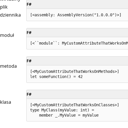
F#
plik
dziennika
F#
moduł
F#
metoda
[<MyCustomAttributeThatWorksOnMethods>]

F#
klasa
[<MyCustomAttributeThatWorksOnClasses>]

type MyClass(myValue: int) =
