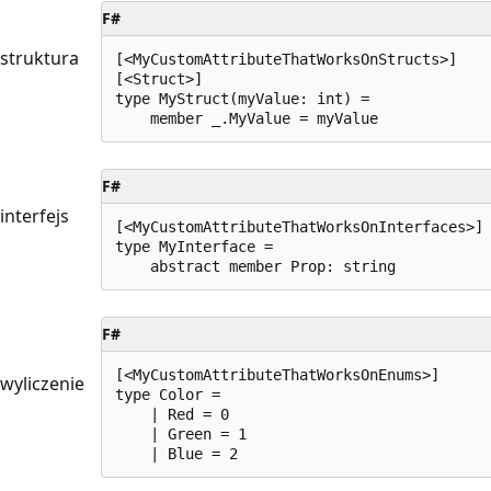
F#
struktura
[<MyCustomAttributeThatWorksOnStructs>]

[<Struct>]

type MyStruct(myValue: int) =

F#
interfejs
[<MyCustomAttributeThatWorksOnInterfaces>]

type MyInterface =

F#
[<MyCustomAttributeThatWorksOnEnums>]

wyliczenie
type Color =

    | Red = 0

    | Green = 1
