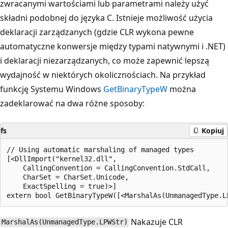
zwracanymi wartościami lub parametrami należy użyć
składni podobnej do języka C. Istnieje możliwość użycia
deklaracji zarządzanych (gdzie CLR wykona pewne
automatyczne konwersje między typami natywnymi i .NET)
i deklaracji niezarządzanych, co może zapewnić lepszą
wydajność w niektórych okolicznościach. Na przykład
funkcję Systemu Windows
GetBinaryTypeW
można
zadeklarować na dwa różne sposoby:
fs
Kopiuj
// Using automatic marshaling of managed types

[<DllImport("kernel32.dll",

    CallingConvention = CallingConvention.StdCall,

    CharSet = CharSet.Unicode,

    ExactSpelling = true)>]

Nakazuje CLR
MarshalAs(UnmanagedType.LPWStr)