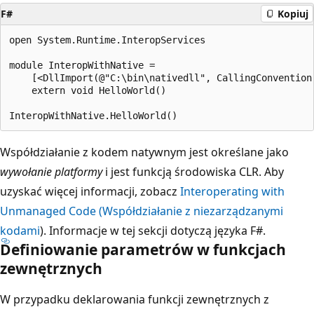
F#
Kopiuj
open System.Runtime.InteropServices

module InteropWithNative =

    [<DllImport(@"C:\bin\nativedll", CallingConvention 
    extern void HelloWorld()

Współdziałanie z kodem natywnym jest określane jako
wywołanie platformy
i jest funkcją środowiska CLR. Aby
uzyskać więcej informacji, zobacz
Interoperating with
Unmanaged Code (Współdziałanie z niezarządzanymi
kodami
). Informacje w tej sekcji dotyczą języka F#.
Definiowanie parametrów w funkcjach
zewnętrznych
W przypadku deklarowania funkcji zewnętrznych z