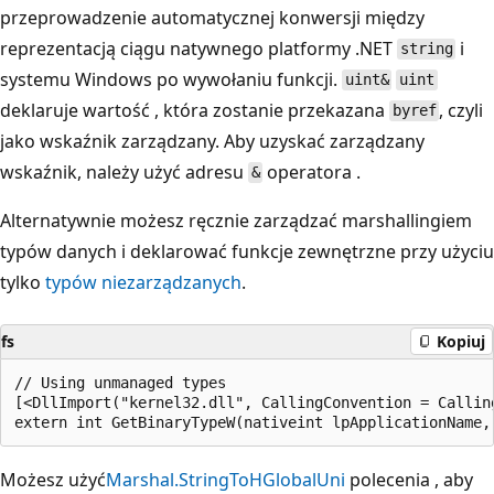
przeprowadzenie automatycznej konwersji między
reprezentacją ciągu natywnego platformy .NET
i
string
systemu Windows po wywołaniu funkcji.
uint&
uint
deklaruje wartość , która zostanie przekazana
, czyli
byref
jako wskaźnik zarządzany. Aby uzyskać zarządzany
wskaźnik, należy użyć adresu
operatora .
&
Alternatywnie możesz ręcznie zarządzać marshallingiem
typów danych i deklarować funkcje zewnętrzne przy użyciu
tylko
typów niezarządzanych
.
fs
Kopiuj
// Using unmanaged types

[<DllImport("kernel32.dll", CallingConvention = Callin
Możesz użyć
Marshal.StringToHGlobalUni
polecenia , aby