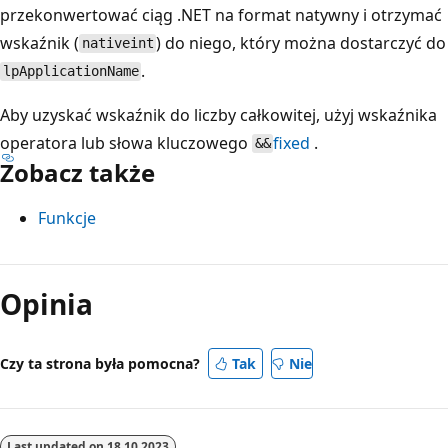
przekonwertować ciąg .NET na format natywny i otrzymać
wskaźnik (
) do niego, który można dostarczyć do
nativeint
.
lpApplicationName
Aby uzyskać wskaźnik do liczby całkowitej, użyj wskaźnika
operatora lub słowa kluczowego
fixed
.
&&
Zobacz także
Funkcje
Tryb
odczytu
Opinia
wyłączony
Czy ta strona była pomocna?
Tak
Nie
Last updated on
18.10.2023