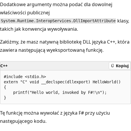
Dodatkowe argumenty można podać dla dowolnej
właściwości publicznej
klasy,
System.Runtime.InteropServices.DllImportAttribute
takich jak konwencja wywoływania.
Załóżmy, że masz natywną bibliotekę DLL języka C++, która
zawiera następującą wyeksportowaną funkcję.
C++
Kopiuj
#include <stdio.h>

extern "C" void __declspec(dllexport) HelloWorld()

{

    printf("Hello world, invoked by F#!\n");

Tę funkcję można wywołać z języka F# przy użyciu
następującego kodu.