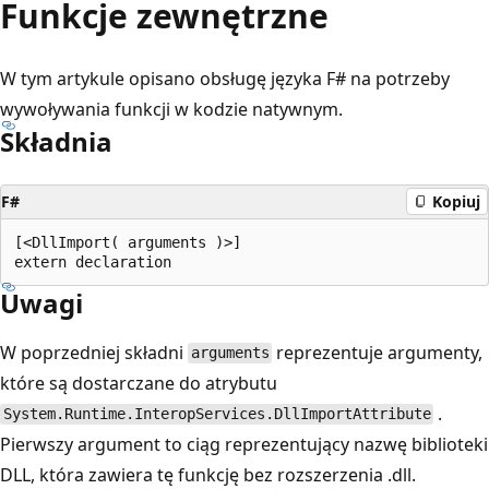
Funkcje zewnętrzne
W tym artykule opisano obsługę języka F# na potrzeby
wywoływania funkcji w kodzie natywnym.
Składnia
F#
Kopiuj
[<DllImport( arguments )>]

Uwagi
W poprzedniej składni
reprezentuje argumenty,
arguments
które są dostarczane do atrybutu
.
System.Runtime.InteropServices.DllImportAttribute
Pierwszy argument to ciąg reprezentujący nazwę biblioteki
DLL, która zawiera tę funkcję bez rozszerzenia .dll.