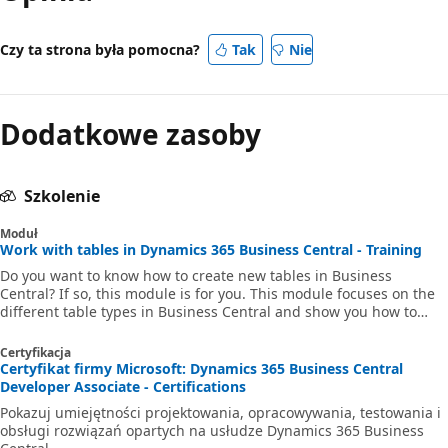
Czy ta strona była pomocna?
Tak
Nie
Dodatkowe zasoby
Szkolenie
Moduł
Work with tables in Dynamics 365 Business Central - Training
Do you want to know how to create new tables in Business
Central? If so, this module is for you. This module focuses on the
different table types in Business Central and show you how to
create new tables. Additionally, you learn how to use Visual Studio
Code snippets to create a table, fields, and keys.
Certyfikacja
Certyfikat firmy Microsoft: Dynamics 365 Business Central
Developer Associate - Certifications
Pokazuj umiejętności projektowania, opracowywania, testowania i
obsługi rozwiązań opartych na usłudze Dynamics 365 Business