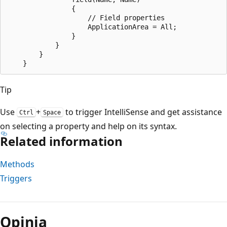
                {

                    // Field properties

                    ApplicationArea = All;             
                }

            }

        }

Tip
Use
+
to trigger IntelliSense and get assistance
Ctrl
Space
on selecting a property and help on its syntax.
Related information
Methods
Triggers
Opinia