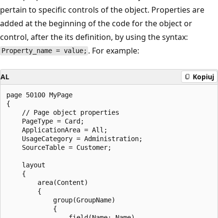
pertain to specific controls of the object. Properties are
added at the beginning of the code for the object or
control, after the its definition, by using the syntax:
. For example:
Property_name = value;
AL
Kopiuj
page 50100 MyPage

{

    // Page object properties

    PageType = Card;

    ApplicationArea = All;

    UsageCategory = Administration;

    SourceTable = Customer;

    layout

    {

        area(Content)

        {

            group(GroupName)

            {

                field(Name; Name)
