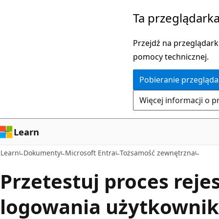
Przejdź
Ta przeglądarka
do
głównej
Przejdź na przeglądarkę
zawartości
pomocy technicznej.
Pobieranie przegląda
Więcej informacji o p
Learn
Learn
Dokumenty
Microsoft Entra
Tożsamość zewnętrzna
Przetestuj proces rejest
logowania użytkowni