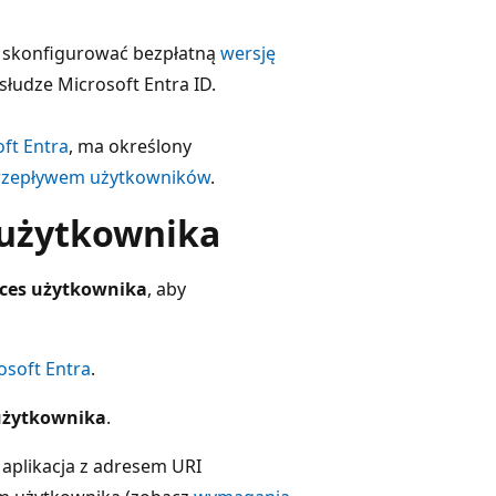
z skonfigurować bezpłatną
wersję
łudze Microsoft Entra ID.
ft Entra
, ma określony
przepływem użytkowników
.
 użytkownika
oces użytkownika
, aby
osoft Entra
.
użytkownika
.
 aplikacja z adresem URI