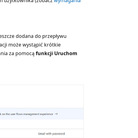
em użytkownika (zobacz
wymagania
a jeszcze dodana do przepływu
acji może wystąpić krótkie
wania za pomocą
funkcji Uruchom