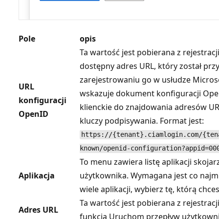
Pole
opis
Ta wartość jest pobierana z rejestracji 
dostępny adres URL, który został przy
zarejestrowaniu go w usłudze Microso
URL
wskazuje dokument konfiguracji Ope
konfiguracji
klienckie do znajdowania adresów URL
OpenID
kluczy podpisywania. Format jest:
https://{tenant}.ciamlogin.com/{ten
known/openid-configuration?appid=00
To menu zawiera listę aplikacji skoj
Aplikacja
użytkownika. Wymagana jest co najmniej
wiele aplikacji, wybierz tę, którą chc
Ta wartość jest pobierana z rejestracj
Adres URL
funkcja Uruchom przepływ użytkownik