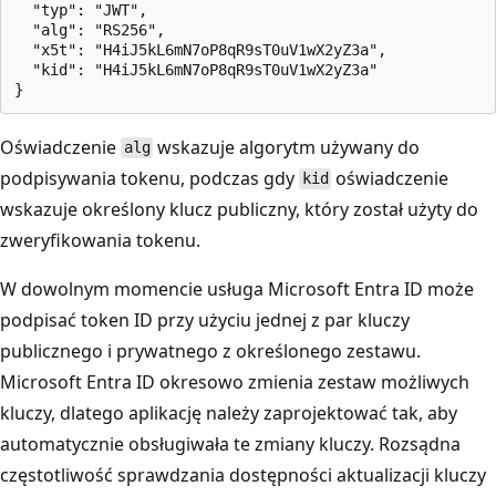
  "typ": "JWT",

  "alg": "RS256",

  "x5t": "H4iJ5kL6mN7oP8qR9sT0uV1wX2yZ3a",

  "kid": "H4iJ5kL6mN7oP8qR9sT0uV1wX2yZ3a"

Oświadczenie
wskazuje algorytm używany do
alg
podpisywania tokenu, podczas gdy
oświadczenie
kid
wskazuje określony klucz publiczny, który został użyty do
zweryfikowania tokenu.
W dowolnym momencie usługa Microsoft Entra ID może
podpisać token ID przy użyciu jednej z par kluczy
publicznego i prywatnego z określonego zestawu.
Microsoft Entra ID okresowo zmienia zestaw możliwych
kluczy, dlatego aplikację należy zaprojektować tak, aby
automatycznie obsługiwała te zmiany kluczy. Rozsądna
częstotliwość sprawdzania dostępności aktualizacji kluczy