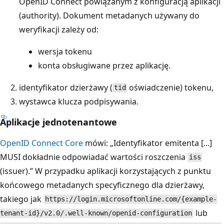
OpenID Connect powiązanym z konfiguracją aplikacji
(authority). Dokument metadanych używany do
weryfikacji zależy od:
wersja tokenu
konta obsługiwane przez aplikację.
identyfikator dzierżawy (
oświadczenie) tokenu,
tid
wystawca klucza podpisywania.
Aplikacje jednotenantowe
OpenID Connect Core
mówi: „Identyfikator emitenta [...]
MUSI dokładnie odpowiadać wartości roszczenia
iss
(issuer).” W przypadku aplikacji korzystających z punktu
końcowego metadanych specyficznego dla dzierżawy,
takiego jak
https://login.microsoftonline.com/{example-
lub
tenant-id}/v2.0/.well-known/openid-configuration