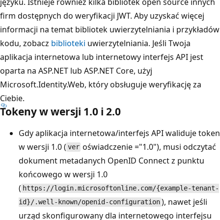
języku. Istnieje również kilka bibliotek open source innych
firm dostępnych do weryfikacji JWT. Aby uzyskać więcej
informacji na temat bibliotek uwierzytelniania i przykładów
kodu, zobacz
biblioteki
uwierzytelniania. Jeśli Twoja
aplikacja internetowa lub internetowy interfejs API jest
oparta na ASP.NET lub ASP.NET Core, użyj
Microsoft.Identity.Web, który obsługuje weryfikację za
Ciebie.
Tokeny w wersji 1.0 i 2.0
Gdy aplikacja internetowa/interfejs API waliduje token
w wersji 1.0 (
oświadczenie ="1.0"), musi odczytać
ver
dokument metadanych OpenID Connect z punktu
końcowego w wersji 1.0
(
https://login.microsoftonline.com/{example-tenant-
), nawet jeśli
id}/.well-known/openid-configuration
urząd skonfigurowany dla internetowego interfejsu