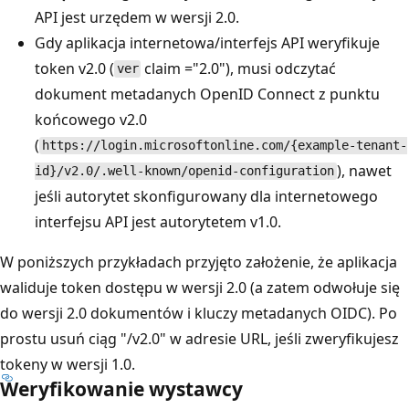
API jest urzędem w wersji 2.0.
Gdy aplikacja internetowa/interfejs API weryfikuje
token v2.0 (
claim ="2.0"), musi odczytać
ver
dokument metadanych OpenID Connect z punktu
końcowego v2.0
(
https://login.microsoftonline.com/{example-tenant-
), nawet
id}/v2.0/.well-known/openid-configuration
jeśli autorytet skonfigurowany dla internetowego
interfejsu API jest autorytetem v1.0.
W poniższych przykładach przyjęto założenie, że aplikacja
waliduje token dostępu w wersji 2.0 (a zatem odwołuje się
do wersji 2.0 dokumentów i kluczy metadanych OIDC). Po
prostu usuń ciąg "/v2.0" w adresie URL, jeśli zweryfikujesz
tokeny w wersji 1.0.
Weryfikowanie wystawcy