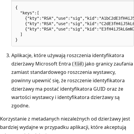
{

  "keys":[

    {"kty":"RSA","use":"sig","kid":"A1bC2dE3fH4iJ
    {"kty":"RSA","use":"sig","kid":"C2dE3fH4iJ5kL
    {"kty":"RSA","use":"sig","kid":"E3fH4iJ5kL6mN
  ]

Aplikacje, które używają roszczenia identyfikatora
dzierżawy Microsoft Entra (
) jako granicy zaufania
tid
zamiast standardowego roszczenia wystawcy,
powinny upewnić się, że roszczenie identyfikatora
dzierżawy ma postać identyfikatora GUID oraz że
wartości wystawcy i identyfikatora dzierżawy są
zgodne.
Korzystanie z metadanych niezależnych od dzierżawy jest
bardziej wydajne w przypadku aplikacji, które akceptują