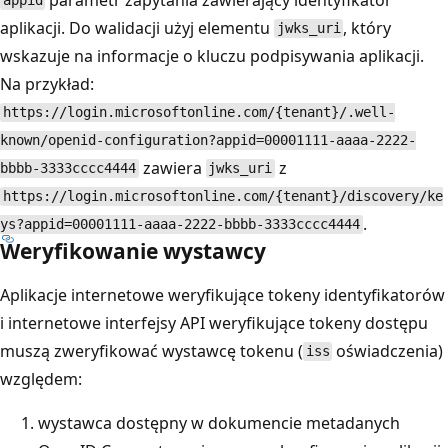
appid
aplikacji. Do walidacji użyj elementu
, który
jwks_uri
wskazuje na informacje o kluczu podpisywania aplikacji.
Na przykład:
https://login.microsoftonline.com/{tenant}/.well-
known/openid-configuration?appid=00001111-aaaa-2222-
zawiera
z
bbbb-3333cccc4444
jwks_uri
https://login.microsoftonline.com/{tenant}/discovery/ke
.
ys?appid=00001111-aaaa-2222-bbbb-3333cccc4444
Weryfikowanie wystawcy
Aplikacje internetowe weryfikujące tokeny identyfikatorów
i internetowe interfejsy API weryfikujące tokeny dostępu
muszą zweryfikować wystawcę tokenu (
oświadczenia)
iss
względem:
wystawca dostępny w dokumencie metadanych