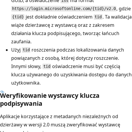
GUID, a oświadczenie
ma format
iss
, gdzie
https://login.microsoftonline.com/{tid}/v2.0
jest dokładnie oświadczeniem
. Ta walidacja
{tid}
tid
wiąże dzierżawcę z wystawcą oraz z zakresem
działania klucza podpisującego, tworząc łańcuch
zaufania.
Użyj
roszczenia podczas lokalizowania danych
tid
powiązanych z osobą, której dotyczy roszczenie.
Innymi słowy,
oświadczenie musi być częścią
tid
klucza używanego do uzyskiwania dostępu do danych
użytkownika.
Weryfikowanie wystawcy klucza
podpisywania
Aplikacje korzystające z metadanych niezależnych od
dzierżawy w wersji 2.0 muszą zweryfikować wystawcę