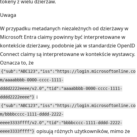
tokeny z wielu dzierżaw.
Uwaga
W przypadku metadanych niezależnych od dzierżawy w
Microsoft Entra claimy powinny być interpretowane w
kontekście dzierżawy, podobnie jak w standardzie OpenID
Connect claimy są interpretowane w kontekście wystawcy.
Oznacza to, że
{"sub":"ABC123","iss":"https://login.microsoftonline.co
m/aaaabbbb-0000-cccc-1111-
dddd2222eeee/v2.0","tid":"aaaabbbb-0000-cccc-1111-
i
dddd2222eeee"}
{"sub":"ABC123","iss":"https://login.microsoftonline.co
m/bbbbcccc-1111-dddd-2222-
eeee3333ffff/v2.0","tid":"bbbbcccc-1111-dddd-2222-
opisują różnych użytkowników, mimo że
eeee3333ffff"}