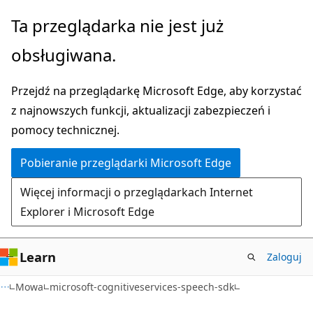
Przejdź
Przejdź
Ta przeglądarka nie jest już
do
do
obsługiwana.
głównej
nawigacji
zawartości
na
Przejdź na przeglądarkę Microsoft Edge, aby korzystać
stronie
z najnowszych funkcji, aktualizacji zabezpieczeń i
pomocy technicznej.
Pobieranie przeglądarki Microsoft Edge
Więcej informacji o przeglądarkach Internet
Explorer i Microsoft Edge
Learn
Zaloguj
Mowa
microsoft-cognitiveservices-speech-sdk