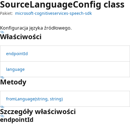
Source
Language
Config class
Pakiet:
microsoft-cognitiveservices-speech-sdk
Konfiguracja języka źródłowego.
Właściwości
endpoint
Id
language
Metody
from
Language(string, string)
Szczegóły właściwości
endpoint
Id