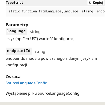
TypeScript
Kopiuj
static function fromLanguage(language: string, endp
Parametry
language
string
język (np. "en-US") wartość konfiguracji.
endpointId
string
endpointId modelu powiązanego z danym językiem
konfiguracji.
Zwraca
SourceLanguageConfig
Wystąpienie pliku SourceLanguageConfig
Tryb