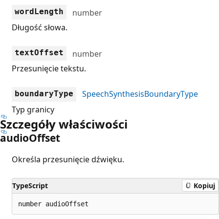
wordLength
number
Długość słowa.
textOffset
number
Przesunięcie tekstu.
SpeechSynthesisBoundaryType
boundaryType
Typ granicy
Szczegóły właściwości
audio
Offset
Określa przesunięcie dźwięku.
TypeScript
Kopiuj
number audioOffset