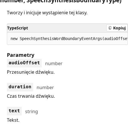
Tworzy i inicjuje wystąpienie tej klasy.
TypeScript
Kopiuj
new SpeechSynthesisWordBoundaryEventArgs(audioOffse
Parametry
audioOffset
number
Przesunięcie dźwięku.
duration
number
Czas trwania dźwięku.
text
string
Tekst.