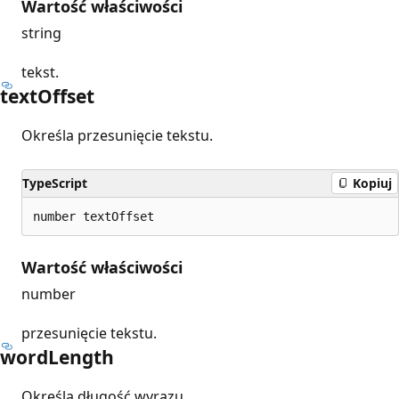
Wartość właściwości
string
tekst.
text
Offset
Określa przesunięcie tekstu.
TypeScript
Kopiuj
number textOffset
Wartość właściwości
number
przesunięcie tekstu.
word
Length
Określa długość wyrazu