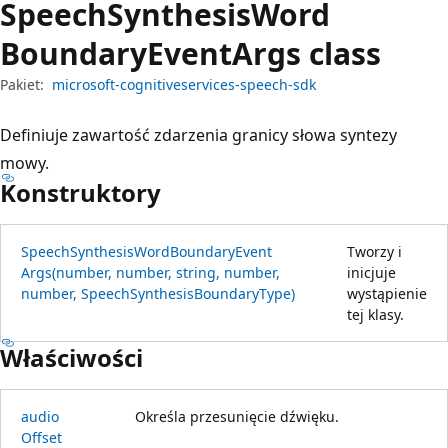
Speech
Synthesis
Word
Boundary
Event
Args class
Pakiet:
microsoft-cognitiveservices-speech-sdk
Definiuje zawartość zdarzenia granicy słowa syntezy
mowy.
Konstruktory
Speech
Synthesis
Word
Boundary
Event
Tworzy i
Args(number, number, string, number,
inicjuje
number, Speech
Synthesis
Boundary
Type)
wystąpienie
tej klasy.
Właściwości
audio
Określa przesunięcie dźwięku.
Offset