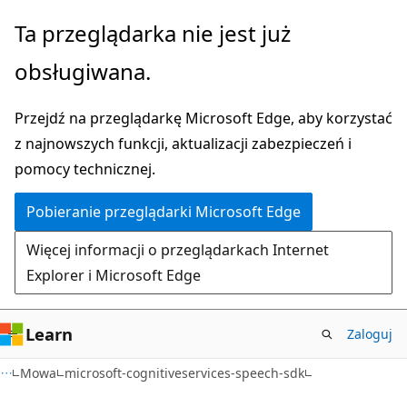
Przejdź
Przejdź
Ta przeglądarka nie jest już
do
do
obsługiwana.
głównej
nawigacji
zawartości
na
Przejdź na przeglądarkę Microsoft Edge, aby korzystać
stronie
z najnowszych funkcji, aktualizacji zabezpieczeń i
pomocy technicznej.
Pobieranie przeglądarki Microsoft Edge
Więcej informacji o przeglądarkach Internet
Explorer i Microsoft Edge
Learn
Zaloguj
Mowa
microsoft-cognitiveservices-speech-sdk