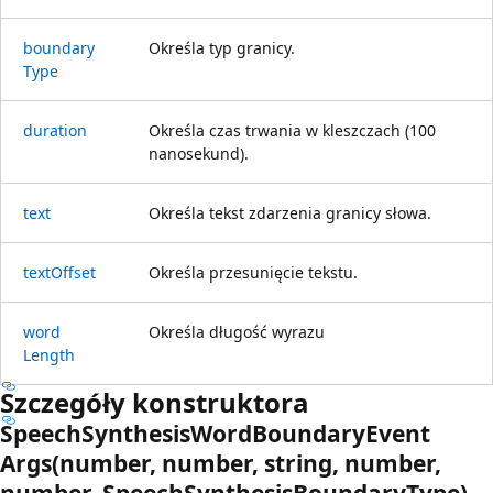
boundary
Określa typ granicy.
Type
duration
Określa czas trwania w kleszczach (100
nanosekund).
text
Określa tekst zdarzenia granicy słowa.
text
Offset
Określa przesunięcie tekstu.
word
Określa długość wyrazu
Length
Szczegóły konstruktora
Speech
Synthesis
Word
Boundary
Event
Args(number, number, string, number,
number, Speech
Synthesis
Boundary
Type)