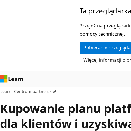
Przejdź
Ta przeglądarka
do
głównej
Przejdź na przeglądarkę
zawartości
pomocy technicznej.
Pobieranie przegląda
Więcej informacji o p
Learn
Learn
Centrum partnerskie
Kupowanie planu plat
dla klientów i uzyski