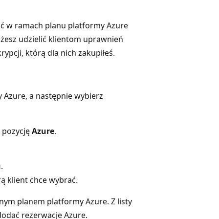
ić w ramach planu platformy Azure
ożesz udzielić klientom uprawnień
pcji, którą dla nich zakupiłeś.
y Azure, a następnie wybierz
z pozycję
Azure
.
u
.
rą klient chce wybrać.
ym planem platformy Azure. Z listy
 dodać rezerwacje Azure.