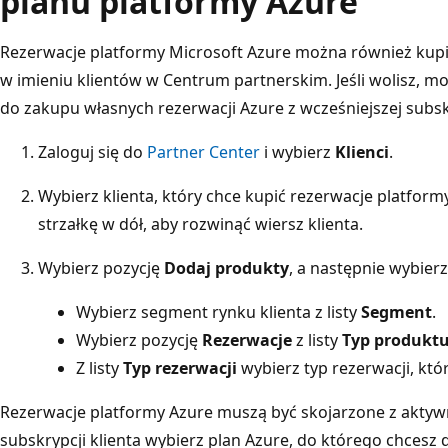
planu platformy Azure
Rezerwacje platformy Microsoft Azure można również kup
w imieniu klientów w Centrum partnerskim. Jeśli wolisz, m
do zakupu własnych rezerwacji Azure z wcześniejszej subskry
Zaloguj się do
Partner Center
i wybierz
Klienci
.
Wybierz klienta, który chce kupić rezerwacje platform
strzałkę w dół, aby rozwinąć wiersz klienta.
Wybierz pozycję
Dodaj produkty
, a następnie wybier
Wybierz segment rynku klienta z listy
Segment
.
Wybierz pozycję
Rezerwacje
z listy
Typ produkt
Z listy
Typ rezerwacji
wybierz typ rezerwacji, któ
Rezerwacje platformy Azure muszą być skojarzone z aktywn
subskrypcji klienta wybierz plan Azure, do którego chcesz