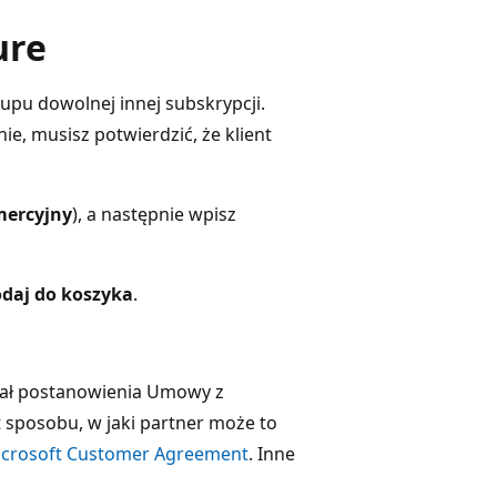
ure
pu dowolnej innej subskrypcji.
ie, musisz potwierdzić, że klient
mercyjny
), a następnie wpisz
daj do koszyka
.
ował postanowienia Umowy z
t sposobu, w jaki partner może to
Microsoft Customer Agreement
. Inne