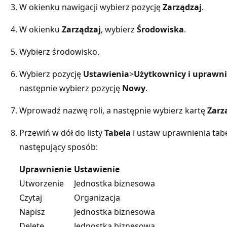
W okienku nawigacji wybierz pozycję
Zarządzaj
.
W okienku
Zarządzaj
, wybierz
Środowiska
.
Wybierz środowisko.
Wybierz pozycję
Ustawienia
>
Użytkownicy i uprawni
następnie wybierz pozycję
Nowy
.
Wprowadź nazwę roli, a następnie wybierz kartę
Zarz
Przewiń w dół do listy
Tabela
i ustaw uprawnienia tab
następujący sposób:
Uprawnienie
Ustawienie
Utworzenie
Jednostka biznesowa
Czytaj
Organizacja
Napisz
Jednostka biznesowa
Delete
Jednostka biznesowa