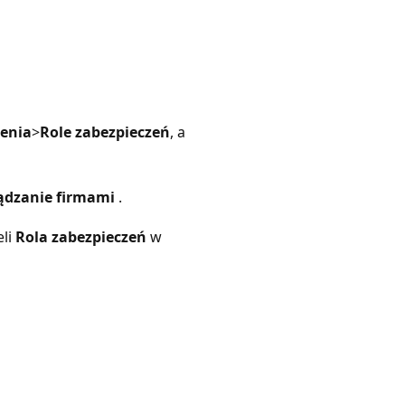
enia
>
Role zabezpieczeń
, a
ądzanie firmami
.
eli
Rola zabezpieczeń
w