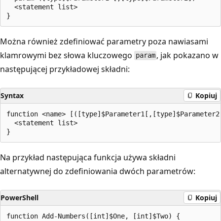
  <statement list>

Można również zdefiniować parametry poza nawiasami
klamrowymi bez słowa kluczowego
, jak pokazano w
param
następującej przykładowej składni:
Syntax
Kopiuj
function <name> [([type]$Parameter1[,[type]$Parameter2]
  <statement list>

Na przykład następująca funkcja używa składni
alternatywnej do zdefiniowania dwóch parametrów:
PowerShell
Kopiuj
function Add-Numbers([int]$One, [int]$Two) {
