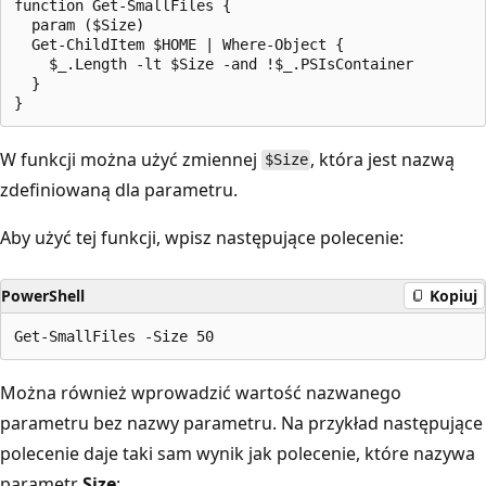
function Get-SmallFiles {

  param ($Size)

  Get-ChildItem $HOME | Where-Object {

    $_.Length -lt $Size -and !$_.PSIsContainer

  }

W funkcji można użyć zmiennej
, która jest nazwą
$Size
zdefiniowaną dla parametru.
Aby użyć tej funkcji, wpisz następujące polecenie:
PowerShell
Kopiuj
Można również wprowadzić wartość nazwanego
parametru bez nazwy parametru. Na przykład następujące
polecenie daje taki sam wynik jak polecenie, które nazywa
parametr
Size
: