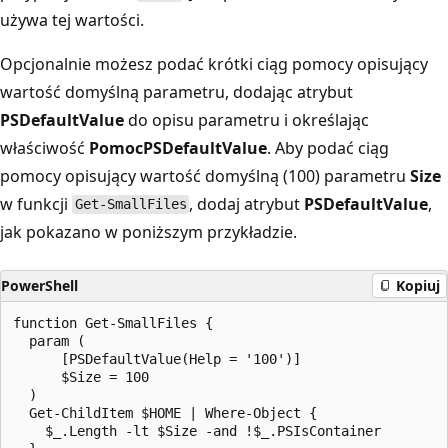
używa tej wartości.
Opcjonalnie możesz podać krótki ciąg pomocy opisujący
wartość domyślną parametru, dodając atrybut
PSDefaultValue
do opisu parametru i określając
właściwość
Pomoc
PSDefaultValue
. Aby podać ciąg
pomocy opisujący wartość domyślną (100) parametru
Size
w funkcji
, dodaj atrybut
PSDefaultValue
,
Get-SmallFiles
jak pokazano w poniższym przykładzie.
PowerShell
Kopiuj
function Get-SmallFiles {

  param (

      [PSDefaultValue(Help = '100')]

      $Size = 100

  )

  Get-ChildItem $HOME | Where-Object {

    $_.Length -lt $Size -and !$_.PSIsContainer
