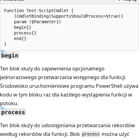
Function Test-ScriptCmdlet {

    [CmdletBinding(SupportsShouldProcess=$true)]

    param ($Parameter1)

    begin{}

    process{}

    end{}

begin
Ten blok służy do zapewnienia opcjonalnego
jednorazowego przetwarzania wstępnego dla funkcji.
Środowisko uruchomieniowe programu PowerShell używa
kodu w tym bloku raz dla każdego wystąpienia funkcji w
potoku.
process
Ten blok służy do udostępniania przetwarzania rekordów
według rekordów dla funkcji. Blok
można użyć
process