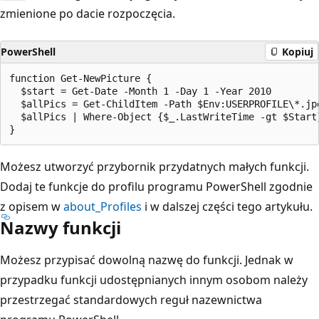
zmienione po dacie rozpoczęcia.
PowerShell
Kopiuj
function Get-NewPicture {

  $start = Get-Date -Month 1 -Day 1 -Year 2010

  $allPics = Get-ChildItem -Path $Env:USERPROFILE\*.jpg
  $allPics | Where-Object {$_.LastWriteTime -gt $Start}
Możesz utworzyć przybornik przydatnych małych funkcji.
Dodaj te funkcje do profilu programu PowerShell zgodnie
z opisem w
about_Profiles
i w dalszej części tego artykułu.
Nazwy funkcji
Możesz przypisać dowolną nazwę do funkcji. Jednak w
przypadku funkcji udostępnianych innym osobom należy
przestrzegać standardowych reguł nazewnictwa