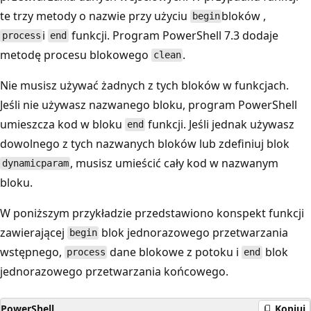
te trzy metody o nazwie przy użyciu
bloków ,
begin
i
funkcji. Program PowerShell 7.3 dodaje
process
end
metodę procesu blokowego
.
clean
Nie musisz używać żadnych z tych bloków w funkcjach.
Jeśli nie używasz nazwanego bloku, program PowerShell
umieszcza kod w bloku
funkcji. Jeśli jednak używasz
end
dowolnego z tych nazwanych bloków lub zdefiniuj blok
, musisz umieścić cały kod w nazwanym
dynamicparam
bloku.
W poniższym przykładzie przedstawiono konspekt funkcji
zawierającej
blok jednorazowego przetwarzania
begin
wstępnego,
dane blokowe z potoku i
blok
process
end
jednorazowego przetwarzania końcowego.
PowerShell
Kopiuj