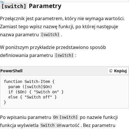
Parametry
[switch]
Przełącznik jest parametrem, który nie wymaga wartości.
Zamiast tego wpisz nazwę funkcji, po której następuje
nazwa parametru
.
[switch]
W poniższym przykładzie przedstawiono sposób
definiowania parametru
:
[switch]
PowerShell
Kopiuj
function Switch-Item {

  param ([switch]$On)

  if ($On) { "Switch on" }

  else { "Switch off" }

Po wpisaniu parametru
po nazwie funkcji
On
[switch]
funkcja wyświetla
wartość . Bez parametru
Switch on