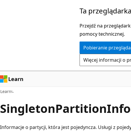
Przejdź
Ta przeglądarka
do
głównej
Przejdź na przeglądarkę
zawartości
pomocy technicznej.
Pobieranie przegląda
Więcej informacji o p
Learn
Learn
SingletonPartitionInf
Informacje o partycji, która jest pojedyncza. Usługi z po