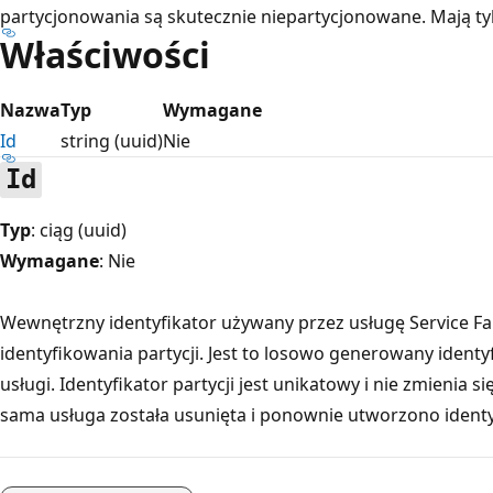
partycjonowania są skutecznie niepartycjonowane. Mają tyl
Właściwości
Nazwa
Typ
Wymagane
Id
string (uuid)
Nie
Id
Typ
: ciąg (uuid)
Wymagane
: Nie
Wewnętrzny identyfikator używany przez usługę Service F
identyfikowania partycji. Jest to losowo generowany ident
usługi. Identyfikator partycji jest unikatowy i nie zmienia się
sama usługa została usunięta i ponownie utworzono identyfik
Tryb
odczytu