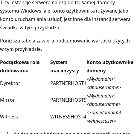
Trzy instancje serwera należą do tej samej domeny
systemu Windows, ale konto użytkownika (używane jako
konto uruchamiania usługi) jest inne dla instancji serwera
świadka w tym przykładzie.
Poniższa tabela zawiera podsumowanie wartości użytych
w tym przykładzie.
Początkowa rola
System
Konto użytkownika
dublowania
macierzysty
domeny
<Mydomain>\
Dyrektor
PARTNERHOST1
<dbousername>
<Mydomain>\
Mirror
PARTNERHOST5
<dbousername>
<Somedomain>\
Witness
WITNESSHOST4
<witnessuser>
Utwórz punkt końcowy na głównej instancji serwera