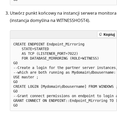
Utwórz punkt końcowy na instancji serwera monitora
(instancja domyślna na WITNESSHOST4).
Kopiuj
CREATE ENDPOINT Endpoint_Mirroring  

    STATE=STARTED   

    AS TCP (LISTENER_PORT=7022)   

    FOR DATABASE_MIRRORING (ROLE=WITNESS)  

GO  

--Create a login for the partner server instances,
--which are both running as Mydomain\dbousername: 
USE master ;  

GO  

CREATE LOGIN [Mydomain\dbousername] FROM WINDOWS ;
GO  

--Grant connect permissions on endpoint to login a
GRANT CONNECT ON ENDPOINT::Endpoint_Mirroring TO [