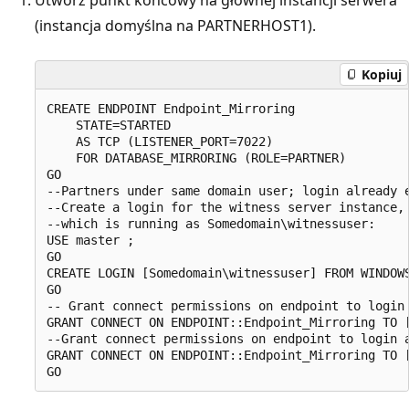
(instancja domyślna na PARTNERHOST1).
Kopiuj
CREATE ENDPOINT Endpoint_Mirroring  

    STATE=STARTED   

    AS TCP (LISTENER_PORT=7022)   

    FOR DATABASE_MIRRORING (ROLE=PARTNER)  

GO  

--Partners under same domain user; login already e
--Create a login for the witness server instance, 
--which is running as Somedomain\witnessuser:  

USE master ;  

GO  

CREATE LOGIN [Somedomain\witnessuser] FROM WINDOWS
GO  

-- Grant connect permissions on endpoint to login 
GRANT CONNECT ON ENDPOINT::Endpoint_Mirroring TO [
--Grant connect permissions on endpoint to login a
GRANT CONNECT ON ENDPOINT::Endpoint_Mirroring TO [