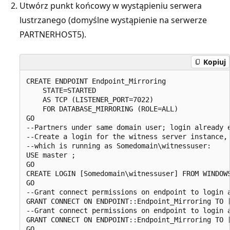
Utwórz punkt końcowy w wystąpieniu serwera
lustrzanego (domyślne wystąpienie na serwerze
PARTNERHOST5).
Kopiuj
CREATE ENDPOINT Endpoint_Mirroring  

    STATE=STARTED   

    AS TCP (LISTENER_PORT=7022)   

    FOR DATABASE_MIRRORING (ROLE=ALL)  

GO  

--Partners under same domain user; login already e
--Create a login for the witness server instance, 
--which is running as Somedomain\witnessuser:  

USE master ;  

GO  

CREATE LOGIN [Somedomain\witnessuser] FROM WINDOWS
GO  

--Grant connect permissions on endpoint to login a
GRANT CONNECT ON ENDPOINT::Endpoint_Mirroring TO [
--Grant connect permissions on endpoint to login a
GRANT CONNECT ON ENDPOINT::Endpoint_Mirroring TO [