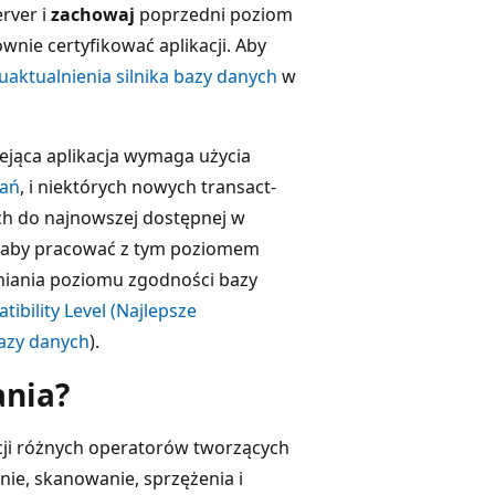
rver i
zachowaj
poprzedni poziom
nie certyfikować aplikacji. Aby
aktualnienia silnika bazy danych
w
ejąca aplikacja wymaga użycia
tań
, i niektórych nowych transact-
ch do najnowszej dostępnej w
ę, aby pracować z tym poziomem
lniania poziomu zgodności bazy
ibility Level (Najlepsze
azy danych
).
ania?
acji różnych operatorów tworzących
nie, skanowanie, sprzężenia i