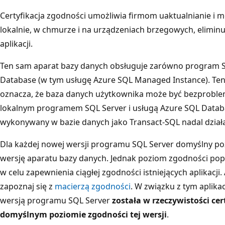
Certyfikacja zgodności umożliwia firmom uaktualnianie i 
lokalnie, w chmurze i na urządzeniach brzegowych, elimin
aplikacji.
Ten sam aparat bazy danych obsługuje zarówno program SQL
Database (w tym usługę Azure SQL Managed Instance). Te
oznacza, że baza danych użytkownika może być bezprob
lokalnym programem SQL Server i usługą Azure SQL Databa
wykonywany w bazie danych jako Transact-SQL nadal działa
Dla każdej nowej wersji programu SQL Server domyślny po
wersję aparatu bazy danych. Jednak poziom zgodności pop
w celu zapewnienia ciągłej zgodności istniejących aplikacji.
zapoznaj się z
macierzą zgodności
. W związku z tym aplika
wersją programu SQL Server
została w rzeczywistości ce
domyślnym poziomie zgodności tej wersji
.