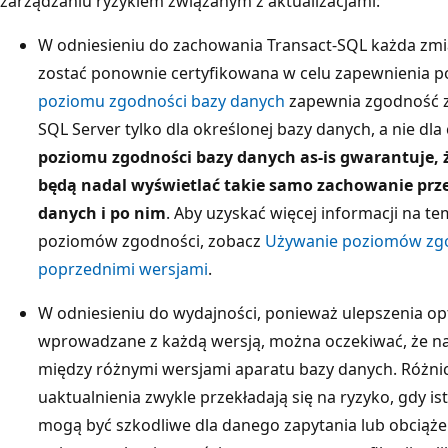
zarządzaniu ryzykiem związanym z aktualizacjami:
W odniesieniu do zachowania Transact-SQL każda zmia
zostać ponownie certyfikowana w celu zapewnienia p
poziomu zgodności bazy danych
zapewnia zgodność 
SQL Server tylko dla określonej bazy danych, a nie dl
poziomu zgodności bazy danych as-is gwarantuje, że
będą nadal wyświetlać takie samo zachowanie prz
danych i po nim
. Aby uzyskać więcej informacji na t
poziomów zgodności, zobacz
Używanie poziomów zgo
poprzednimi wersjami
.
W odniesieniu do wydajności, ponieważ ulepszenia op
wprowadzane z każdą wersją, można oczekiwać, że na
między różnymi wersjami aparatu bazy danych. Różnic
uaktualnienia zwykle przekładają się na ryzyko, gdy is
mogą być szkodliwe dla danego zapytania lub obciążeni