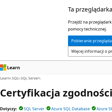
Przejdź
Ta przeglądarka
do
głównej
Przejdź na przeglądarkę
zawartości
pomocy technicznej.
Pobieranie przegląda
Więcej informacji o p
Learn
Learn
SQL
SQL Server
Certyfikacja zgodnośc
Dotyczy:
SQL Server
Azure SQL Database
Azure S