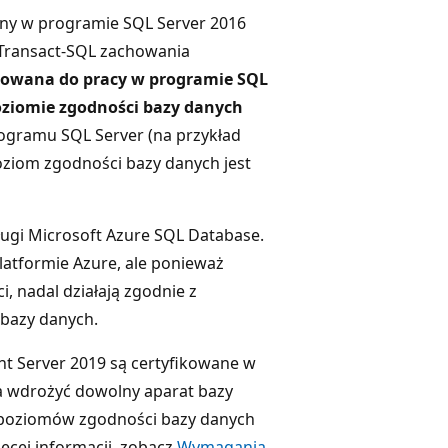
lny w programie SQL Server 2016
 Transact-SQL zachowania
kowana do pracy w programie SQL
poziomie zgodności bazy danych
rogramu SQL Server (na przykład
 poziom zgodności bazy danych jest
sługi Microsoft Azure SQL Database.
platformie Azure, ale ponieważ
, nadal działają zgodnie z
 bazy danych.
t Server 2019 są certyfikowane w
a wdrożyć dowolny aparat bazy
 poziomów zgodności bazy danych
ęcej informacji, zobacz
Wymagania