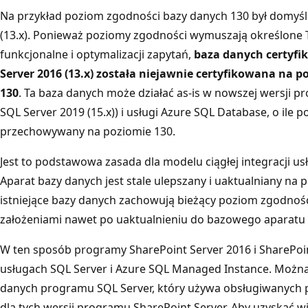
Na przykład poziom zgodności bazy danych 130 był domyś
(13.x). Ponieważ poziomy zgodności wymuszają określone
funkcjonalne i optymalizacji zapytań,
baza danych certyfi
Server 2016 (13.x) została niejawnie certyfikowana na 
130
. Ta baza danych może działać as-is w nowszej wersji p
SQL Server 2019 (15.x)) i usługi Azure SQL Database, o ile
przechowywany na poziomie 130.
Jest to podstawowa zasada dla modelu ciągłej integracji u
Aparat bazy danych jest stale ulepszany i uaktualniany na 
istniejące bazy danych zachowują bieżący poziom zgodności
założeniami nawet po uaktualnieniu do bazowego aparatu
W ten sposób programy SharePoint Server 2016 i SharePoin
usługach SQL Server i Azure SQL Managed Instance. Możn
danych programu SQL Server, który używa obsługiwanych
dla tych wersji programu SharePoint Server. Aby uzyskać wi