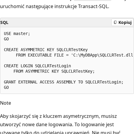
uruchomić następujące instrukcje Transact-SQL.
SQL
Kopiuj
USE master;

GO

CREATE ASYMMETRIC KEY SQLCLRTestKey

     FROM EXECUTABLE FILE = 'C:\MyDBApp\SQLCLRTest.dll'
CREATE LOGIN SQLCLRTestLogin

    FROM ASYMMETRIC KEY SQLCLRTestKey;

GRANT EXTERNAL ACCESS ASSEMBLY TO SQLCLRTestLogin;

Note
Aby skojarzyć się z kluczem asymetrycznym, musisz
utworzyć nowe dane logowania. To logowanie jest
używane tylko do udzielania uprawnień. Nie musi być