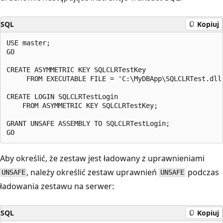
SQL
Kopiuj
USE master;

GO

CREATE ASYMMETRIC KEY SQLCLRTestKey

     FROM EXECUTABLE FILE = 'C:\MyDBApp\SQLCLRTest.dll'
CREATE LOGIN SQLCLRTestLogin

    FROM ASYMMETRIC KEY SQLCLRTestKey;

GRANT UNSAFE ASSEMBLY TO SQLCLRTestLogin;

Aby określić, że zestaw jest ładowany z uprawnieniami
, należy określić zestaw uprawnień
podczas
UNSAFE
UNSAFE
ładowania zestawu na serwer:
SQL
Kopiuj