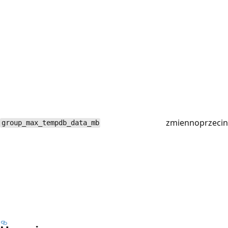
zmiennoprzeci
group_max_tempdb_data_mb