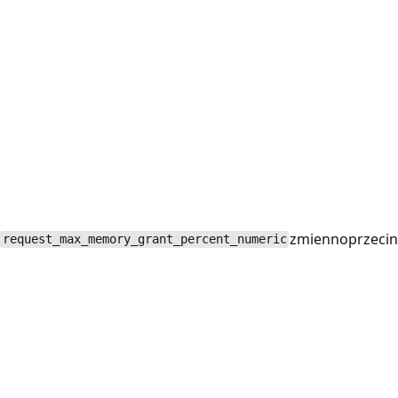
zmiennoprzeci
request_max_memory_grant_percent_numeric