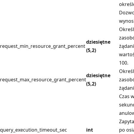
okreś
Dozwol
wynosi
Określ
zasob
dziesiętne
request_min_resource_grant_percent
żądani
(5,2)
wartoś
100.
Określ
dziesiętne
request_max_resource_grant_percent
zasob
(5,2)
żądani
Czas 
sekun
anulo
Zapyt
query_execution_timeout_sec
int
po osi