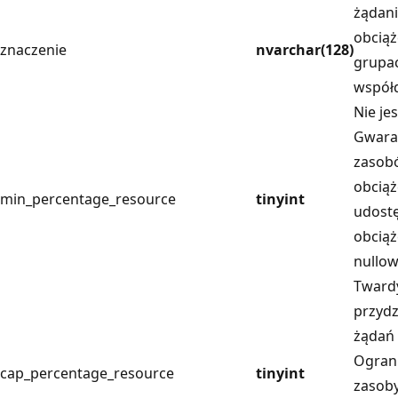
żądani
obciąż
znaczenie
nvarchar(128)
grupac
współ
Nie je
Gwara
zasobó
obciąż
min_percentage_resource
tinyint
udost
obciąż
nullow
Tward
przydz
żądań 
Ogran
cap_percentage_resource
tinyint
zasoby