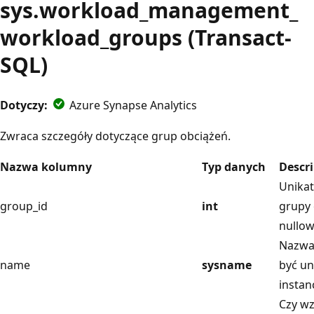
sys.workload_management_
workload_groups (Transact-
SQL)
Dotyczy:
Azure Synapse Analytics
Zwraca szczegóły dotyczące grup obciążeń.
Nazwa kolumny
Typ danych
Descr
Unikat
group_id
int
grupy 
nullow
Nazwa
name
sysname
być un
instanc
Czy wz