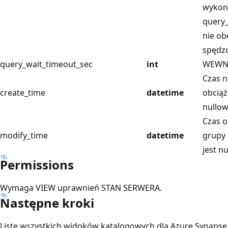
wykon
query_
nie ob
spędzo
query_wait_timeout_sec
int
WEWN
Czas n
create_time
datetime
obciąż
nullow
Czas o
modify_time
datetime
grupy 
jest n
Permissions
Wymaga VIEW uprawnień STAN SERWERA.
Następne kroki
Listę wszystkich widoków katalogowych dla Azure Synapse