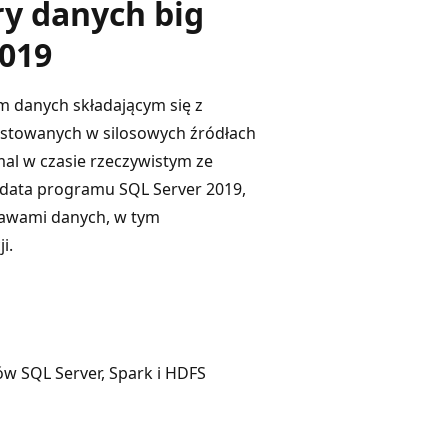
ry danych big
2019
m danych składającym się z
ostowanych w silosowych źródłach
mal w czasie rzeczywistym ze
 data programu SQL Server 2019,
tawami danych, w tym
i.
w SQL Server, Spark i HDFS