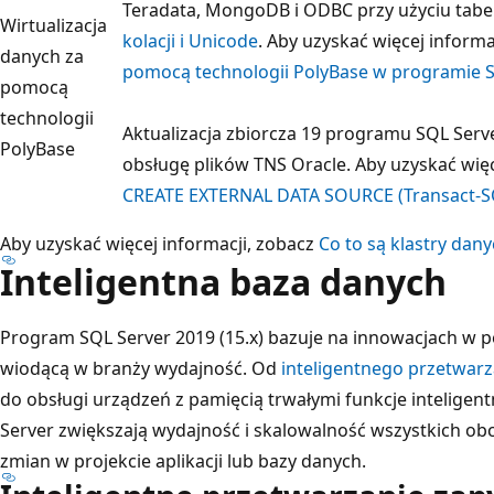
Teradata, MongoDB i ODBC przy użyciu tabel
Wirtualizacja
kolacji i Unicode
. Aby uzyskać więcej informa
danych za
pomocą technologii PolyBase w programie S
pomocą
technologii
Aktualizacja zbiorcza 19 programu SQL Serv
PolyBase
obsługę plików TNS Oracle. Aby uzyskać więc
CREATE EXTERNAL DATA SOURCE (Transact
Aby uzyskać więcej informacji, zobacz
Co to są klastry dan
Inteligentna baza danych
Program SQL Server 2019 (15.x) bazuje na innowacjach w 
wiodącą w branży wydajność. Od
inteligentnego przetwar
do obsługi urządzeń z pamięcią trwałymi funkcje intelige
Server zwiększają wydajność i skalowalność wszystkich ob
zmian w projekcie aplikacji lub bazy danych.