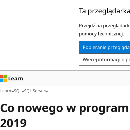
Przejdź
Ta przeglądarka
do
głównej
Przejdź na przeglądarkę
zawartości
pomocy technicznej.
Pobieranie przegląda
Więcej informacji o p
Learn
Learn
SQL
SQL Server
Co nowego w programi
2019