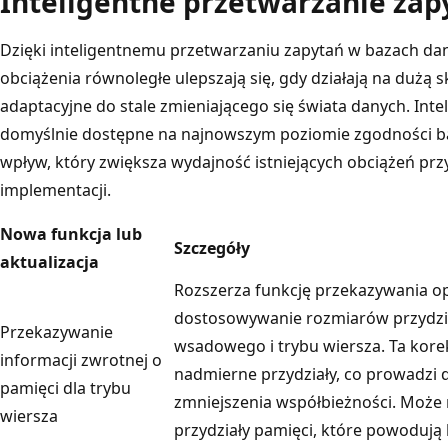
Inteligentne przetwarzanie zap
Dzięki inteligentnemu przetwarzaniu zapytań w bazach dan
obciążenia równoległe ulepszają się, gdy działają na dużą 
adaptacyjne do stale zmieniającego się świata danych. Inte
domyślnie dostępne na najnowszym poziomie zgodności 
wpływ, który zwiększa wydajność istniejących obciążeń pr
implementacji.
Nowa funkcja lub
Szczegóły
aktualizacja
Rozszerza funkcję przekazywania o
dostosowywanie rozmiarów przydzia
Przekazywanie
wsadowego i trybu wiersza. Ta kor
informacji zwrotnej o
nadmierne przydziały, co prowadzi 
pamięci dla trybu
zmniejszenia współbieżności. Może
wiersza
przydziały pamięci, które powodują