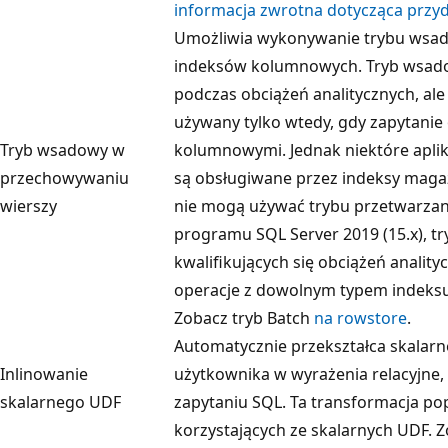
informacja zwrotna dotycząca przydz
Umożliwia wykonywanie trybu wsad
indeksów kolumnowych. Tryb wsado
podczas obciążeń analitycznych, ale 
używany tylko wtedy, gdy zapytanie
Tryb wsadowy w
kolumnowymi. Jednak niektóre aplik
przechowywaniu
są obsługiwane przez indeksy maga
wierszy
nie mogą używać trybu przetwarza
programu SQL Server 2019 (15.x), t
kwalifikujących się obciążeń analit
operacje z dowolnym typem indeksu
Zobacz tryb Batch
na rowstore
.
Automatycznie przekształca skalarn
Inlinowanie
użytkownika w wyrażenia relacyjne,
skalarnego UDF
zapytaniu SQL. Ta transformacja p
korzystających ze skalarnych UDF. 