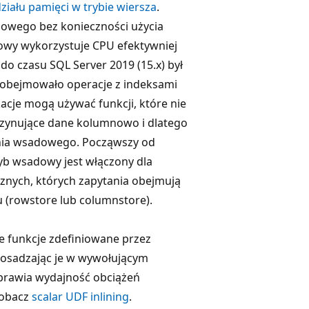
iału pamięci w trybie wiersza
.
owego bez konieczności użycia
wy wykorzystuje CPU efektywniej
do czasu SQL Server 2019 (15.x) był
 obejmowało operacje z indeksami
acje mogą używać funkcji, które nie
zynujące dane kolumnowo i dlatego
nia wsadowego. Począwszy od
ryb wsadowy jest włączony dla
ycznych, których zapytania obejmują
 (rowstore lub columnstore).
e funkcje zdefiniowane przez
 osadzając je w wywołującym
oprawia wydajność obciążeń
Zobacz
scalar UDF inlining
.