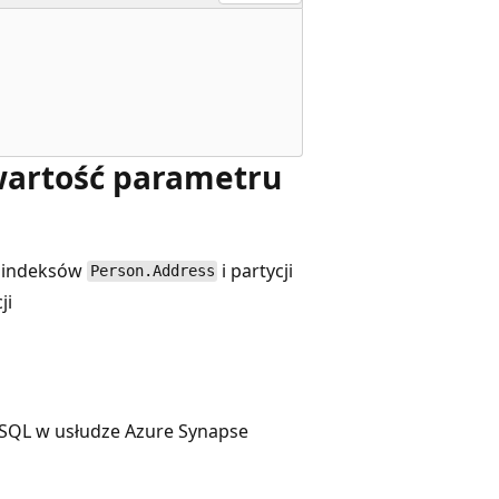
 wartość parametru
h indeksów
i partycji
Person.Address
ji
 SQL w usłudze Azure Synapse