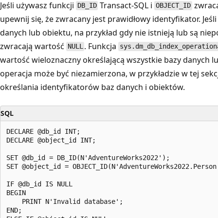
Jeśli używasz funkcji
Transact-SQL i
zwraca
DB_ID
OBJECT_ID
upewnij się, że zwracany jest prawidłowy identyfikator. Je
danych lub obiektu, na przykład gdy nie istnieją lub są nie
zwracają wartość
. Funkcja
NULL
sys.dm_db_index_operation
wartość wieloznaczny określającą wszystkie bazy danych lu
operacja może być niezamierzona, w przykładzie w tej sek
określania identyfikatorów baz danych i obiektów.
SQL
DECLARE @db_id INT;

DECLARE @object_id INT;

SET @db_id = DB_ID(N'AdventureWorks2022');

SET @object_id = OBJECT_ID(N'AdventureWorks2022.Person.
IF @db_id IS NULL

BEGIN

    PRINT N'Invalid database';

END;
