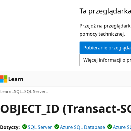
Przejdź
Ta przeglądarka
do
głównej
Przejdź na przeglądarkę
zawartości
pomocy technicznej.
Pobieranie przegląda
Więcej informacji o p
Learn
Learn
SQL
SQL Server
OBJECT_ID (Transact-S
Dotyczy:
SQL Server
Azure SQL Database
Azure S