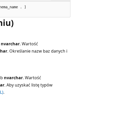
ema_name . ]

iu)
b
nvarchar
. Wartość
char
. Określanie nazw baz danych i
ub
nvarchar
. Wartość
ar
. Aby uzyskać listę typów
L)
.