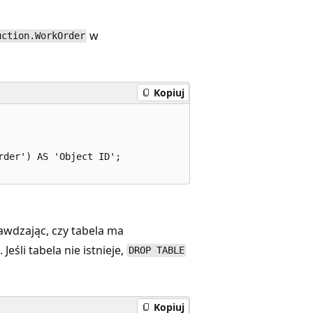
w
uction.WorkOrder
Kopiuj
der') AS 'Object ID';

rawdzając, czy tabela ma
 Jeśli tabela nie istnieje,
DROP TABLE
Kopiuj