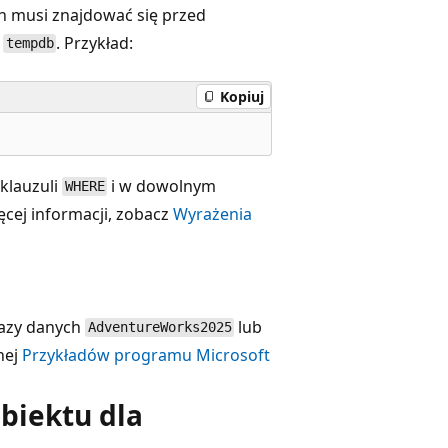
h musi znajdować się przed
o
. Przykład:
tempdb
Kopiuj
klauzuli
i w dowolnym
WHERE
ęcej informacji, zobacz
Wyrażenia
bazy danych
lub
AdventureWorks2025
nej
Przykładów programu Microsoft
biektu dla