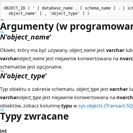
OBJECT_ID ( ' [ database_name . [ schema_name ] . | sch
Argumenty (w programowan
N'object_name
'
Obiekt, który ma być używany.
object_name
jest
varchar
lu
varchar
object_name
jest niejawnie konwertowana na
nvar
schematów jest opcjonalne.
N'object_type
'
Typ obiektu o zakresie schematu.
object_type
jest
varchar
l
varchar
object_type
jest niejawnie konwertowana na
nvarch
obiektów, zobacz kolumnę
typu
w
sys.objects (Transact-SQ
Typy zwracane
int