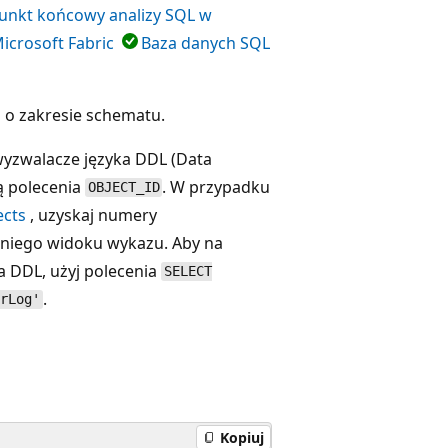
unkt końcowy analizy SQL w
icrosoft Fabric
Baza danych SQL
 o zakresie schematu.
 wyzwalacze języka DDL (Data
ą polecenia
. W przypadku
OBJECT_ID
ects
, uzyskaj numery
dniego widoku wykazu. Aby na
a DDL, użyj polecenia
SELECT
.
rLog'
Kopiuj