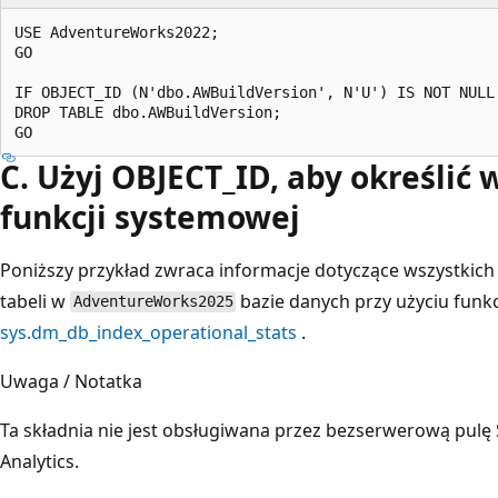
USE AdventureWorks2022;

GO

IF OBJECT_ID (N'dbo.AWBuildVersion', N'U') IS NOT NULL

DROP TABLE dbo.AWBuildVersion;

C. Użyj OBJECT_ID, aby określić
funkcji systemowej
Poniższy przykład zwraca informacje dotyczące wszystkic
tabeli w
bazie danych przy użyciu funkc
AdventureWorks2025
sys.dm_db_index_operational_stats
.
Uwaga / Notatka
Ta składnia nie jest obsługiwana przez bezserwerową pulę
Analytics.