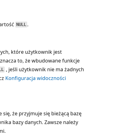
artość
.
NULL
ch, które użytkownik jest
Oznacza to, że wbudowane funkcje
, jeśli użytkownik nie ma żadnych
LL
acz
Konfiguracja widoczności
 się, że przyjmuje się bieżącą bazę
nika bazy danych. Zawsze należy
mi.