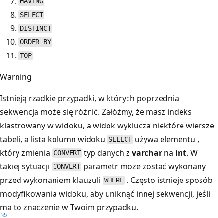
HAVING
SELECT
DISTINCT
ORDER BY
TOP
Warning
Istnieją rzadkie przypadki, w których poprzednia
sekwencja może się różnić. Załóżmy, że masz indeks
klastrowany w widoku, a widok wyklucza niektóre wiersze
tabeli, a lista kolumn widoku
używa elementu ,
SELECT
który zmienia
typ danych z
varchar
na
int
. W
CONVERT
takiej sytuacji
parametr może zostać wykonany
CONVERT
przed wykonaniem klauzuli
. Często istnieje sposób
WHERE
modyfikowania widoku, aby uniknąć innej sekwencji, jeśli
ma to znaczenie w Twoim przypadku.