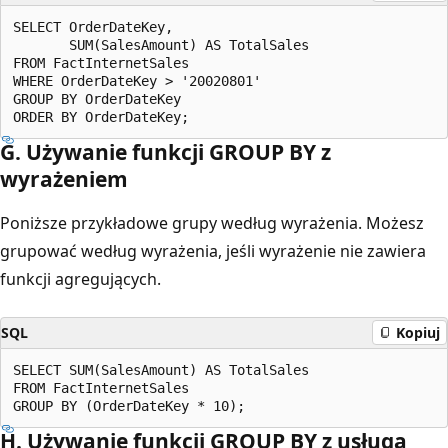
SELECT OrderDateKey,

       SUM(SalesAmount) AS TotalSales

FROM FactInternetSales

WHERE OrderDateKey > '20020801'

GROUP BY OrderDateKey

G. Używanie funkcji GROUP BY z
wyrażeniem
Poniższe przykładowe grupy według wyrażenia. Możesz
grupować według wyrażenia, jeśli wyrażenie nie zawiera
funkcji agregujących.
SQL
Kopiuj
SELECT SUM(SalesAmount) AS TotalSales

FROM FactInternetSales

H. Używanie funkcji GROUP BY z usługą