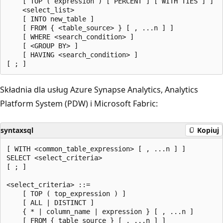
    [ TOP ( expression ) [ PERCENT ] [ WITH TIES ] ]

    <select_list>

    [ INTO new_table ]

    [ FROM { <table_source> } [ , ...n ] ]

    [ WHERE <search_condition> ]

    [ <GROUP BY> ]

    [ HAVING <search_condition> ]

Składnia dla usług Azure Synapse Analytics, Analytics
Platform System (PDW) i Microsoft Fabric:
syntaxsql
Kopiuj
[ WITH <common_table_expression> [ , ...n ] ]

SELECT <select_criteria>

[ ; ]

<select_criteria> ::=

    [ TOP ( top_expression ) ]

    [ ALL | DISTINCT ]

    { * | column_name | expression } [ , ...n ]

    [ FROM { table_source } [ , ...n ] ]
