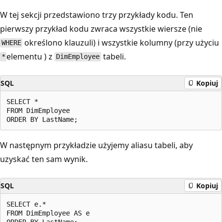
W tej sekcji przedstawiono trzy przykłady kodu. Ten
pierwszy przykład kodu zwraca wszystkie wiersze (nie
określono klauzuli) i wszystkie kolumny (przy użyciu
WHERE
elementu ) z
tabeli.
*
DimEmployee
SQL
Kopiuj
SELECT *

FROM DimEmployee

W następnym przykładzie użyjemy aliasu tabeli, aby
uzyskać ten sam wynik.
SQL
Kopiuj
SELECT e.*

FROM DimEmployee AS e
