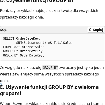
D. Używanie funkcji GROUP BY
Poniższy przykład znajduje łączną kwotę dla wszystkich
sprzedaży każdego dnia.
SQL
Kopiuj
SELECT OrderDateKey,

       SUM(SalesAmount) AS TotalSales

FROM FactInternetSales

GROUP BY OrderDateKey

Ze względu na klauzulę
zwracany jest tylko jeden
GROUP BY
wiersz zawierający sumę wszystkich sprzedaży każdego
dnia.
E. Używanie funkcji GROUP BY z wieloma
grupami
W poniższym przykładzie znajduje się średnia cena i suma