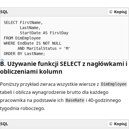
SQL
Kopiuj
SELECT FirstName,

       LastName,

       StartDate AS FirstDay

FROM DimEmployee

WHERE EndDate IS NOT NULL

      AND MaritalStatus = 'M'

B. Używanie funkcji SELECT z nagłówkami i
obliczeniami kolumn
Poniższy przykład zwraca wszystkie wiersze z
DimEmployee
tabeli i oblicza wynagrodzenie brutto dla każdego
pracownika na podstawie ich
i 40-godzinnego
BaseRate
tygodnia roboczego.
SQL
Kopiuj