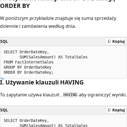
ORDER BY
W poniższym przykładzie znajduje się suma sprzedaży
dziennie i zamówienia według dnia.
SQL
Kopiuj
SELECT OrderDateKey,

       SUM(SalesAmount) AS TotalSales

FROM FactInternetSales

GROUP BY OrderDateKey

I. Używanie klauzuli HAVING
To zapytanie używa klauzuli ,
aby ograniczyć wyniki.
HAVING
SQL
Kopiuj
SELECT OrderDateKey,

       SUM(SalesAmount) AS TotalSales
