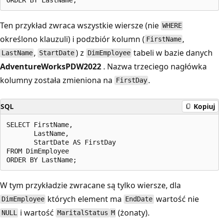
Ten przykład zwraca wszystkie wiersze (nie
WHERE
określono klauzuli) i podzbiór kolumn (
,
FirstName
,
) z
tabeli w bazie danych
LastName
StartDate
DimEmployee
AdventureWorksPDW2022
. Nazwa trzeciego nagłówka
kolumny została zmieniona na
.
FirstDay
SQL
Kopiuj
SELECT FirstName,

       LastName,

       StartDate AS FirstDay

FROM DimEmployee

W tym przykładzie zwracane są tylko wiersze, dla
których element ma
wartość nie
DimEmployee
EndDate
i wartość
(żonaty).
NULL
MaritalStatus
M