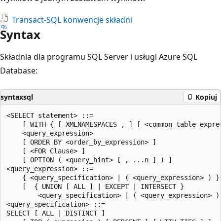
Transact-SQL konwencje składni
Syntax
Składnia dla programu SQL Server i usługi Azure SQL
Database:
syntaxsql
Kopiuj
<SELECT statement> ::=

    [ WITH { [ XMLNAMESPACES , ] [ <common_table_expres
    <query_expression>

    [ ORDER BY <order_by_expression> ]

    [ <FOR Clause> ]

    [ OPTION ( <query_hint> [ , ...n ] ) ]

<query_expression> ::=

    { <query_specification> | ( <query_expression> ) }

    [  { UNION [ ALL ] | EXCEPT | INTERSECT }

        <query_specification> | ( <query_expression> ) 
<query_specification> ::=

SELECT [ ALL | DISTINCT ]
