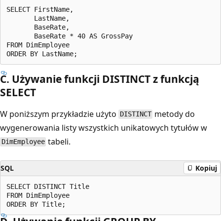
SELECT FirstName,

       LastName,

       BaseRate,

       BaseRate * 40 AS GrossPay

FROM DimEmployee

C. Używanie funkcji DISTINCT z funkcją
SELECT
W poniższym przykładzie użyto
metody do
DISTINCT
wygenerowania listy wszystkich unikatowych tytułów w
tabeli.
DimEmployee
SQL
Kopiuj
SELECT DISTINCT Title

FROM DimEmployee
