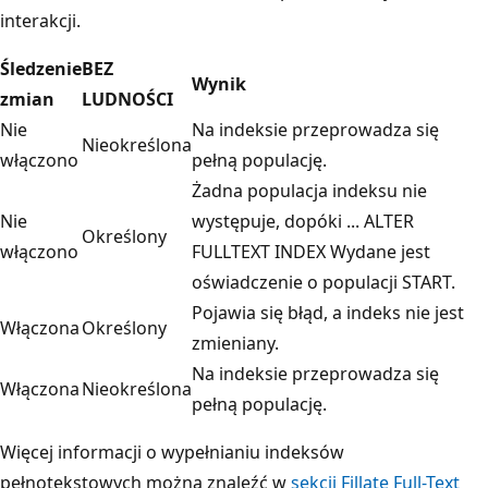
interakcji.
Śledzenie
BEZ
Wynik
zmian
LUDNOŚCI
Nie
Na indeksie przeprowadza się
Nieokreślona
włączono
pełną populację.
Żadna populacja indeksu nie
Nie
występuje, dopóki ... ALTER
Określony
włączono
FULLTEXT INDEX Wydane jest
oświadczenie o populacji START.
Pojawia się błąd, a indeks nie jest
Włączona
Określony
zmieniany.
Na indeksie przeprowadza się
Włączona
Nieokreślona
pełną populację.
Więcej informacji o wypełnianiu indeksów
pełnotekstowych można znaleźć w
sekcji Fillate Full-Text