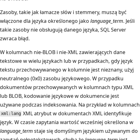
Zasoby, takie jak łamacze słów i stemmery, muszą być
włączone dla języka określonego jako
language_term
. Jeśli
takie zasoby nie obsługują danego języka, SQL Server
zwraca błąd.
W kolumnach nie-BLOB i nie-XML zawierających dane
tekstowe w wielu językach lub w przypadkach, gdy język
tekstu przechowywanego w kolumnie jest nieznany, użyj
neutralnego (0x0) zasobu językowego. W przypadku
dokumentów przechowywanych w kolumnach typu XML
lub BLOB, kodowanie językowe w dokumencie jest
używane podczas indeksowania. Na przykład w kolumnach
XML atrybut w dokumentach XML identyfikuje
xml:lang
język. W czasie zapytania wartość wcześniej określona w
language_term
staje się domyślnym językiem używanym do
zapytań pełnotekstowych, chyba że
language_term
jest