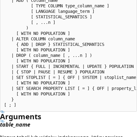
   | ADD ( column_name

           [ TYPE COLUMN type_column_name ]

           [ LANGUAGE language_term ]

           [ STATISTICAL_SEMANTICS ]

           [ , ...n ]

         )

     [ WITH NO POPULATION ]

   | ALTER COLUMN column_name

     { ADD | DROP } STATISTICAL_SEMANTICS

     [ WITH NO POPULATION ]

   | DROP ( column_name [ , ...n ] )

     [ WITH NO POPULATION ]

   | START { FULL | INCREMENTAL | UPDATE } POPULATION

   | { STOP | PAUSE | RESUME } POPULATION

   | SET STOPLIST [ = ] { OFF | SYSTEM | stoplist_name 
     [ WITH NO POPULATION ]

   | SET SEARCH PROPERTY LIST [ = ] { OFF | property_li
     [ WITH NO POPULATION ]

   }

Arguments
table_name