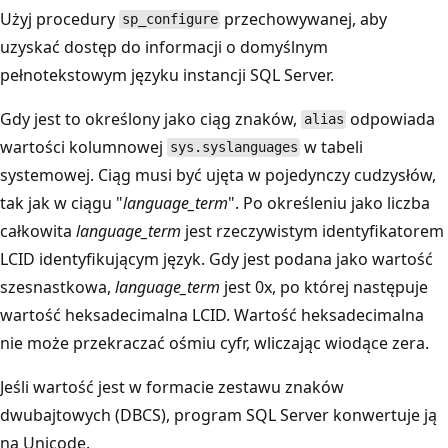
Użyj procedury
przechowywanej, aby
sp_configure
uzyskać dostęp do informacji o domyślnym
pełnotekstowym języku instancji SQL Server.
Gdy jest
to określony jako ciąg znaków,
odpowiada
alias
wartości kolumnowej
w tabeli
sys.syslanguages
systemowej. Ciąg musi być ujęta w pojedynczy cudzysłów,
tak jak w ciągu "
language_term
". Po określeniu jako liczba
całkowita
language_term
jest rzeczywistym identyfikatorem
LCID identyfikującym język. Gdy jest podana jako wartość
szesnastkowa,
language_term
jest 0x, po której następuje
wartość heksadecimalna LCID. Wartość heksadecimalna
nie może przekraczać ośmiu cyfr, wliczając wiodące zera.
Jeśli wartość jest w formacie zestawu znaków
dwubajtowych (DBCS), program SQL Server konwertuje ją
na Unicode.