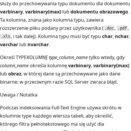
służy do przechowywania typu dokumentu dla dokumentu
varbinary
,
varbinary(max)
lub
dokumentu obrazowego
.
Ta kolumna, znana jako kolumna typu, zawiera
rozszerzenie pliku podany przez użytkownika (
,
,
.doc
.pdf
, i tak dalej). Kolumna typu musi być typu
char
,
nchar
,
.xls
varchar
lub
nvarchar
.
Określ TYPE
KOLUMNĘ type_column_name
tylko wtedy, gdy
column_name
określa kolumnę
varbinary
,
varbinary(max)
lub
obraz
, w której dane są przechowywane jako dane
binarne; w przeciwnym razie SQL Server zwraca błąd.
Uwaga / Notatka
Podczas indeksowania Full-Text Engine używa skrótu w
kolumnie type każdego wiersza tabeli, aby określić,
którego filtra pełnotekstowego ma się użyć dla