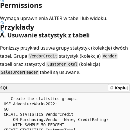
Permissions
Wymaga uprawnienia ALTER w tabeli lub widoku.
Przykłady
A. Usuwanie statystyk z tabeli
Poniższy przykład usuwa grupy statystyk (kolekcje) dwóch
tabel. Grupa
statystyk (kolekcja)
VendorCredit
Vendor
tabeli oraz statystyki
(kolekcja)
CustomerTotal
tabeli są usuwane.
SalesOrderHeader
SQL
Kopiuj
-- Create the statistics groups.  

USE AdventureWorks2022;  

GO  

CREATE STATISTICS VendorCredit  

    ON Purchasing.Vendor (Name, CreditRating)  

    WITH SAMPLE 50 PERCENT  

CREATE STATISTICS CustomerTotal  
