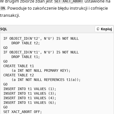
W drugim zbiorze zdań jest
ustawione na
SET XACT_ABORT
. Powoduje to zakończenie błędu instrukcji i cofnięcie
ON
transakcji.
SQL
Kopiuj
IF OBJECT_ID(N't2', N'U') IS NOT NULL

    DROP TABLE t2;

GO

IF OBJECT_ID(N't1', N'U') IS NOT NULL

    DROP TABLE t1;

GO  

CREATE TABLE t1

    (a INT NOT NULL PRIMARY KEY);

CREATE TABLE t2

    (a INT NOT NULL REFERENCES t1(a));

GO

INSERT INTO t1 VALUES (1);

INSERT INTO t1 VALUES (3);

INSERT INTO t1 VALUES (4);

INSERT INTO t1 VALUES (6);

GO

SET XACT_ABORT OFF;
