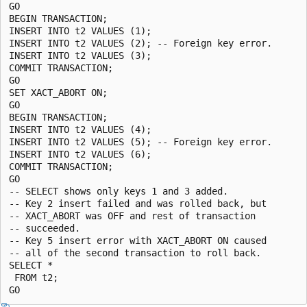
GO

BEGIN TRANSACTION;

INSERT INTO t2 VALUES (1);

INSERT INTO t2 VALUES (2); -- Foreign key error.

INSERT INTO t2 VALUES (3);

COMMIT TRANSACTION;

GO

SET XACT_ABORT ON;

GO

BEGIN TRANSACTION;

INSERT INTO t2 VALUES (4);

INSERT INTO t2 VALUES (5); -- Foreign key error.

INSERT INTO t2 VALUES (6);

COMMIT TRANSACTION;

GO

-- SELECT shows only keys 1 and 3 added.

-- Key 2 insert failed and was rolled back, but

-- XACT_ABORT was OFF and rest of transaction

-- succeeded.

-- Key 5 insert error with XACT_ABORT ON caused

-- all of the second transaction to roll back.

SELECT *

 FROM t2;
