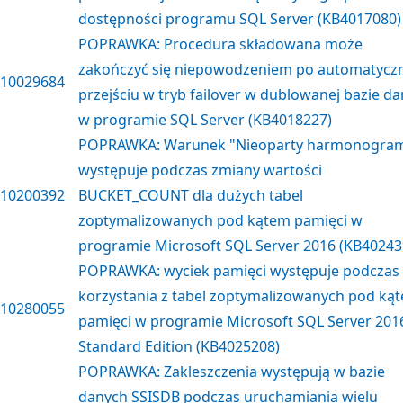
dostępności programu SQL Server (KB4017080)
POPRAWKA: Procedura składowana może
zakończyć się niepowodzeniem po automatyc
10029684
przejściu w tryb failover w dublowanej bazie d
w programie SQL Server (KB4018227)
POPRAWKA: Warunek "Nieoparty harmonogra
występuje podczas zmiany wartości
10200392
BUCKET_COUNT dla dużych tabel
zoptymalizowanych pod kątem pamięci w
programie Microsoft SQL Server 2016 (KB40243
POPRAWKA: wyciek pamięci występuje podczas
korzystania z tabel zoptymalizowanych pod ką
10280055
pamięci w programie Microsoft SQL Server 201
Standard Edition (KB4025208)
POPRAWKA: Zakleszczenia występują w bazie
danych SSISDB podczas uruchamiania wielu