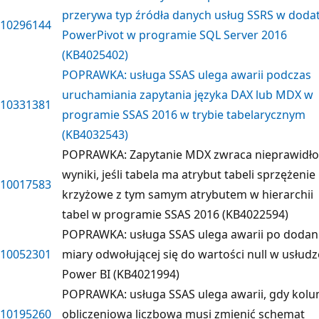
przerywa typ źródła danych usług SSRS w doda
10296144
PowerPivot w programie SQL Server 2016
(KB4025402)
POPRAWKA: usługa SSAS ulega awarii podczas
uruchamiania zapytania języka DAX lub MDX w
10331381
programie SSAS 2016 w trybie tabelarycznym
(KB4032543)
POPRAWKA: Zapytanie MDX zwraca nieprawidł
wyniki, jeśli tabela ma atrybut tabeli sprzężenie
10017583
krzyżowe z tym samym atrybutem w hierarchii
tabel w programie SSAS 2016 (KB4022594)
POPRAWKA: usługa SSAS ulega awarii po dodan
10052301
miary odwołującej się do wartości null w usłudz
Power BI (KB4021994)
POPRAWKA: usługa SSAS ulega awarii, gdy kol
10195260
obliczeniowa liczbowa musi zmienić schemat