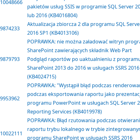
10048666
pakietów usług SSIS w programie SQL Server 2
lub 2016 (KB4016804)
Aktualizacja zbiorcza 2 dla programu SQL Serve
9874233
2016 SP1 (KB4013106)
POPRAWKA: nie można załadować witryn prog
SharePoint zawierających składnik Web Part
9879793
Podgląd raportów po uaktualnieniu z program
SharePoint 2013 do 2016 w usługach SSRS 2016
(KB4024715)
POPRAWKA: "Wystąpił błąd podczas renderowa
podczas eksportowania raportu jako prezentacj
9953962
programu PowerPoint w usługach SQL Server 
Reporting Services (KB4019978)
POPRAWKA: Błąd rzutowania podczas otwieran
raportu trybu lokalnego w trybie zintegrowan
10022111
programu SharePoint w usługach SSRS 2016