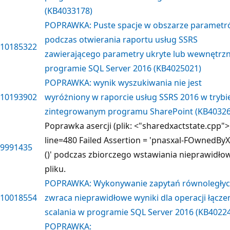
(KB4033178)
POPRAWKA: Puste spacje w obszarze paramet
podczas otwierania raportu usług SSRS
10185322
zawierającego parametry ukryte lub wewnętrz
programie SQL Server 2016 (KB4025021)
POPRAWKA: wynik wyszukiwania nie jest
10193902
wyróżniony w raporcie usług SSRS 2016 w trybi
zintegrowanym programu SharePoint (KB40326
Poprawka asercji (plik: <"sharedxactstate.cpp">
line=480 Failed Assertion = 'pnasxal-FOwnedBy
9991435
()' podczas zbiorczego wstawiania nieprawidł
pliku.
POPRAWKA: Wykonywanie zapytań równoległy
10018554
zwraca nieprawidłowe wyniki dla operacji łącze
scalania w programie SQL Server 2016 (KB4022
POPRAWKA: