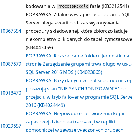
kodowania w
fazie (KB3212541)
ProcessRecalc
POPRAWKA: Zdalne wystąpienie programu SQL
Server ulega awarii podczas wykonywania
10867554
procedury składowanej, która zbiorczo ładuje
niekompletny plik danych do tabeli tymczasowe
(KB4043459)
POPRAWKA: Rozszerzanie folderu Jednostki na
10087679
stronie Zarządzanie grupami trwa długo w usł
SQL Server 2016 MDS (KB4023865)
POPRAWKA: Bazy danych w repliki pomocniczej
pokazują stan "NIE SYNCHRONIZOWANIE" po
10018470
przejściu w tryb failover w programie SQL Serv
2016 (KB4024449)
POPRAWKA: Niepowodzenie tworzenia kopii
zapasowej dziennika transakcji w repliki
10029657
pomocniczej w zawsze włączonych grupach