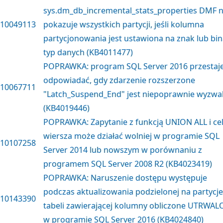
sys.dm_db_incremental_stats_properties DMF n
10049113
pokazuje wszystkich partycji, jeśli kolumna
partycjonowania jest ustawiona na znak lub bi
typ danych (KB4011477)
POPRAWKA: program SQL Server 2016 przestaj
odpowiadać, gdy zdarzenie rozszerzone
10067711
"Latch_Suspend_End" jest niepoprawnie wyzwa
(KB4019446)
POPRAWKA: Zapytanie z funkcją UNION ALL i c
wiersza może działać wolniej w programie SQL
10107258
Server 2014 lub nowszym w porównaniu z
programem SQL Server 2008 R2 (KB4023419)
POPRAWKA: Naruszenie dostępu występuje
podczas aktualizowania podzielonej na partycje
10143390
tabeli zawierającej kolumny obliczone UTRWA
w programie SQL Server 2016 (KB4024840)