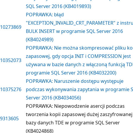
SQL Server 2016 (KB4019893)
POPRAWKA: błąd
"EXCEPTION_INVALID_CRT_PARAMETER" z instru
10273869
BULK INSERT w programie SQL Server 2016
(KB4024989)
POPRAWKA: Nie można skompresować pliku kop
zapasowej, gdy opcja INIT i COMPRESSION jest
10352073
używana w bazie danych z włączoną funkcją TD
programie SQL Server 2016 (KB4032200)
POPRAWKA: Naruszenie dostępu występuje
10375276
podczas wykonywania zapytania w programie 
Server 2016 (KB4034056)
POPRAWKA: Niepowodzenie asercji podczas
tworzenia kopii zapasowej dużej zaszyfrowanej
9313605
bazy danych TDE w programie SQL Server
(KB4024868)