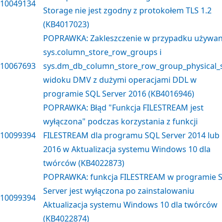
10049134
Storage nie jest zgodny z protokołem TLS 1.2
(KB4017023)
POPRAWKA: Zakleszczenie w przypadku używan
sys.column_store_row_groups i
10067693
sys.dm_db_column_store_row_group_physical_s
widoku DMV z dużymi operacjami DDL w
programie SQL Server 2016 (KB4016946)
POPRAWKA: Błąd "Funkcja FILESTREAM jest
wyłączona" podczas korzystania z funkcji
10099394
FILESTREAM dla programu SQL Server 2014 lub
2016 w Aktualizacja systemu Windows 10 dla
twórców (KB4022873)
POPRAWKA: funkcja FILESTREAM w programie 
Server jest wyłączona po zainstalowaniu
10099394
Aktualizacja systemu Windows 10 dla twórców
(KB4022874)