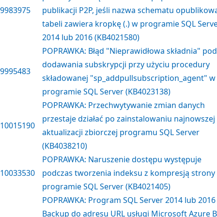
9983975
publikacji P2P, jeśli nazwa schematu opublikow
tabeli zawiera kropkę (.) w programie SQL Serv
2014 lub 2016 (KB4021580)
POPRAWKA: Błąd "Nieprawidłowa składnia" pod
dodawania subskrypcji przy użyciu procedury
9995483
składowanej "sp_addpullsubscription_agent" w
programie SQL Server (KB4023138)
POPRAWKA: Przechwytywanie zmian danych
przestaje działać po zainstalowaniu najnowszej
10015190
aktualizacji zbiorczej programu SQL Server
(KB4038210)
POPRAWKA: Naruszenie dostępu występuje
10033530
podczas tworzenia indeksu z kompresją strony
programie SQL Server (KB4021405)
POPRAWKA: Program SQL Server 2014 lub 2016
Backup do adresu URL usługi Microsoft Azure B