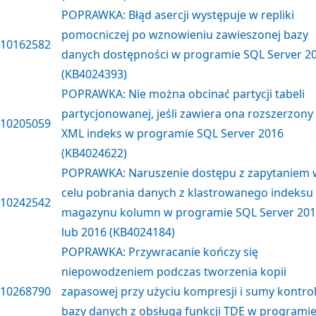
POPRAWKA: Błąd asercji występuje w repliki
pomocniczej po wznowieniu zawieszonej bazy
10162582
danych dostępności w programie SQL Server 2
(KB4024393)
POPRAWKA: Nie można obcinać partycji tabeli
partycjonowanej, jeśli zawiera ona rozszerzony
10205059
XML indeks w programie SQL Server 2016
(KB4024622)
POPRAWKA: Naruszenie dostępu z zapytaniem 
celu pobrania danych z klastrowanego indeksu
10242542
magazynu kolumn w programie SQL Server 20
lub 2016 (KB4024184)
POPRAWKA: Przywracanie kończy się
niepowodzeniem podczas tworzenia kopii
10268790
zapasowej przy użyciu kompresji i sumy kontro
bazy danych z obsługą funkcji TDE w programi