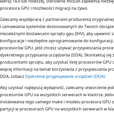
wersji 18.x lub nowszej. Sterownik NVIDIA zapewnia niezb
procesora GPU i możliwości migracji na żywo.
Zalecamy współpracę z partnerami producenta oryginalne
i zamawiania systemów dostosowanych do Twoich obciążeń
niezależnymi dostawcami sprzętu gpu (IHV), aby upewnić s
konfiguracje i niezbędne oprogramowanie do konfiguracji.
procesorów GPU, jeśli chcesz używać przyspieszania pro
dyskretnego przypisania urządzenia (DDA). Skontaktuj się 
producentami sprzętu, aby uzyskać listę procesorów GPU 
więcej informacji na temat korzystania z przyspieszania 
DDA, zobacz
Dyskretne przypisywanie urządzeń (DDA).
Aby uzyskać najlepszą wydajność, zalecamy utworzenie jed
procesorów GPU na wszystkich serwerach w klastrze. Jedno
instalowania tego samego make i modelu procesora GPU or
partycji w procesorach GPU na wszystkich serwerach w klas