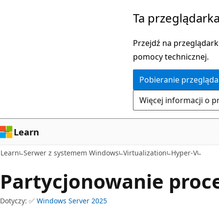
Przejdź
Ta przeglądarka
do
głównej
Przejdź na przeglądarkę
zawartości
pomocy technicznej.
Pobieranie przegląda
Więcej informacji o p
Learn
Learn
Serwer z systemem Windows
Virtualization
Hyper-V
Partycjonowanie proc
Dotyczy: ✅
Windows Server 2025