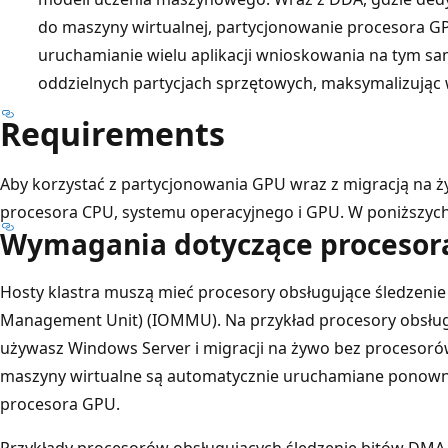
do maszyny wirtualnej, partycjonowanie procesora G
uruchamianie wielu aplikacji wnioskowania na tym s
oddzielnych partycjach sprzętowych, maksymalizując
Requirements
Aby korzystać z partycjonowania GPU wraz z migracją na 
procesora CPU, systemu operacyjnego i GPU. W poniższyc
Wymagania dotyczące procesor
Hosty klastra muszą mieć procesory obsługujące śledzen
Management Unit) (IOMMU). Na przykład procesory obsługuj
używasz Windows Server i migracji na żywo bez procesor
maszyny wirtualne są automatycznie uruchamiane ponowni
procesora GPU.
Przykłady procesorów obsługujących śledzenie bitów DMA