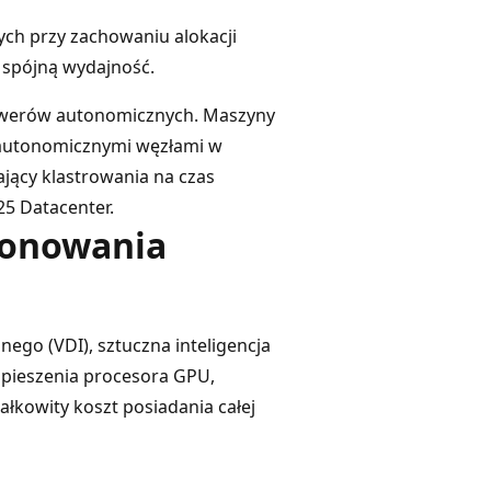
ych przy zachowaniu alokacji
 spójną wydajność.
erwerów autonomicznych. Maszyny
 autonomicznymi węzłami w
jący klastrowania na czas
5 Datacenter.
jonowania
lnego (VDI), sztuczna inteligencja
spieszenia procesora GPU,
kowity koszt posiadania całej