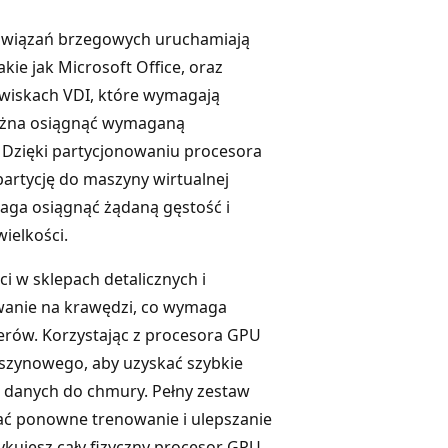
rozwiązań brzegowych uruchamiają
ie jak Microsoft Office, oraz
owiskach VDI, które wymagają
można osiągnąć wymaganą
 Dzięki partycjonowaniu procesora
partycję do maszyny wirtualnej
aga osiągnąć żądaną gęstość i
ielkości.
 w sklepach detalicznych i
anie na krawędzi, co wymaga
erów. Korzystając z procesora GPU
szynowego, aby uzyskać szybkie
 danych do chmury. Pełny zestaw
ać ponowne trenowanie i ulepszanie
kujesz cały fizyczny procesor GPU