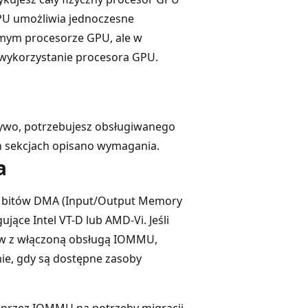
PU umożliwia jednoczesne
amym procesorze GPU, ale w
 wykorzystanie procesora GPU.
żywo, potrzebujesz obsługiwanego
h sekcjach opisano wymagania.
a
ie bitów DMA (Input/Output Memory
ące Intel VT-D lub AMD-Vi. Jeśli
ów z włączoną obsługą IOMMU,
e, gdy są dostępne zasoby
 przez IOMMU na potrzeby migracji