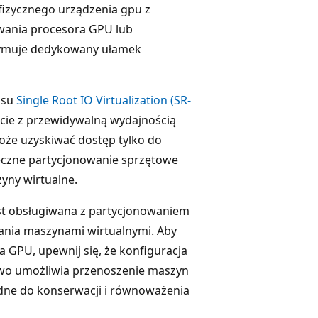
fizycznego urządzenia gpu z
wania procesora GPU lub
rzymuje dedykowany ułamek
jsu
Single Root IO Virtualization (SR-
cie z przewidywalną wydajnością
oże uzyskiwać dostęp tylko do
eczne partycjonowanie sprzętowe
yny wirtualne.
est obsługiwana z partycjonowaniem
ania maszynami wirtualnymi. Aby
 GPU, upewnij się, że konfiguracja
ywo umożliwia przenoszenie maszyn
ędne do konserwacji i równoważenia