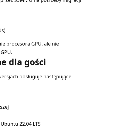
ds)
e procesora GPU, ale nie
 GPU.
e dla gości
ersjach obsługuje następujące
szej
x Ubuntu 22.04 LTS