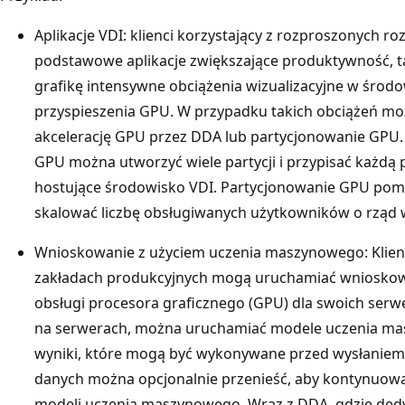
Aplikacje VDI: klienci korzystający z rozproszonych 
podstawowe aplikacje zwiększające produktywność, tak
grafikę intensywne obciążenia wizualizacyjne w środ
przyspieszenia GPU. W przypadku takich obciążeń 
akcelerację GPU przez DDA lub partycjonowanie GPU.
GPU można utworzyć wiele partycji i przypisać każdą 
hostujące środowisko VDI. Partycjonowanie GPU pom
skalować liczbę obsługiwanych użytkowników o rząd w
Wnioskowanie z użyciem uczenia maszynowego: Klienci
zakładach produkcyjnych mogą uruchamiać wnioskow
obsługi procesora graficznego (GPU) dla swoich serw
na serwerach, można uruchamiać modele uczenia ma
wyniki, które mogą być wykonywane przed wysłaniem
danych można opcjonalnie przenieść, aby kontynuow
modeli uczenia maszynowego. Wraz z DDA, gdzie dedy