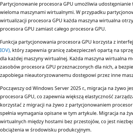
Partycjonowanie procesora GPU umożliwia udostępnianie 
wieloma maszynami wirtualnymi. W przypadku partycjono
wirtualizacji procesora GPU każda maszyna wirtualna ot
procesora GPU zamiast całego procesora GPU.
Funkcja partycjonowania procesora GPU korzysta z interfe
IOV),
który zapewnia granicę zabezpieczeń opartą na sprzę
dla każdej maszyny wirtualnej. Każda maszyna wirtualna m
zasobów procesora GPU przeznaczonych dla nich, a bezpi
zapobiega nieautoryzowanemu dostępowi przez inne masz
Począwszy od Windows Server 2025 r., migracja na żywo j
procesora GPU, co zapewnia większą elastyczność zarządz
korzystać z migracji na żywo z partycjonowaniem procesora
spełnia wymagania opisane w tym artykule. Migracja na ż
wirtualnych między hostami bez przestojów, co jest niezb
obciążenia w środowisku produkcyjnym.