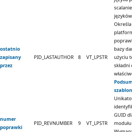
scalanie
języków
Określa
platform
popraw
ostatnio
bazy da
zapisany
PID_LASTAUTHOR
8
VT_LPSTR
użyciu t
przez
składni 
właściw
Podsu
szablo
Unikat
identyfi
GUID dl
numer
PID_REVNUMBER
9
VT_LPSTR
modułu 
poprawki
Wymag