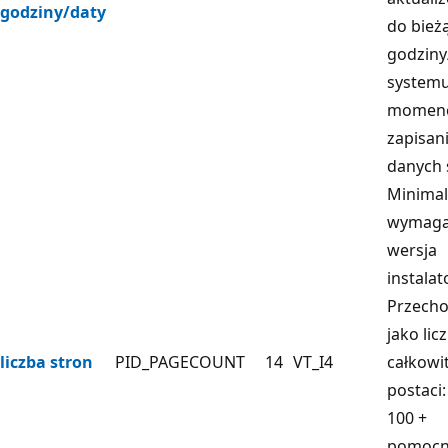
godziny/daty
do bież
godziny
system
momenc
zapisan
danych 
Minima
wymag
wersja
instalat
Przech
jako lic
liczba stron
PID_PAGECOUNT
14
VT_I4
całkowi
postaci
100 +
pomocn