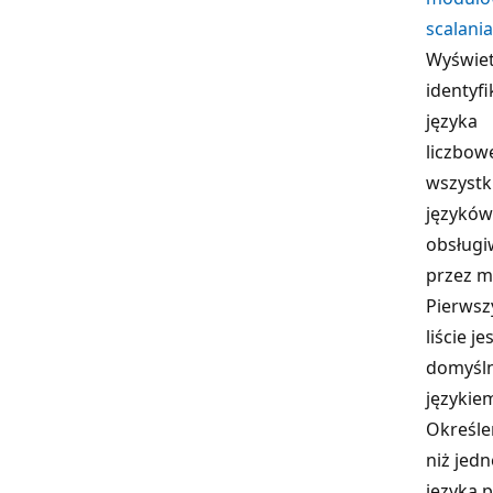
scalania
Wyświetl
identyf
języka
liczbow
wszystk
języków
obsług
przez m
Pierwsz
liście je
domyśl
językie
Określe
niż jed
języka 