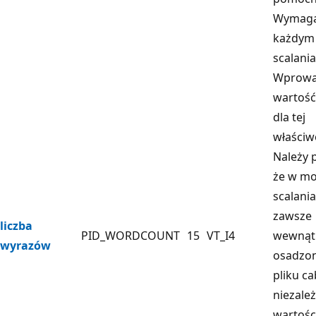
Wymag
każdym
scalania
Wprow
wartość 
dla tej
właściw
Należy 
że w m
scalania
zawsze
liczba
PID_WORDCOUNT
15
VT_I4
wewnąt
wyrazów
osadzo
pliku ca
niezale
wartości