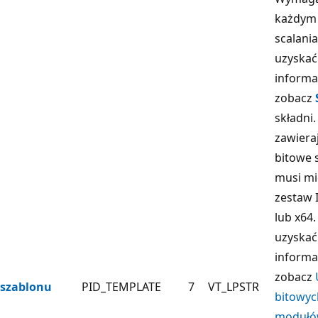
każdym
scalania
uzyskać
informac
zobacz
składni
zawiera
bitowe 
musi mi
zestaw 
lub x64.
uzyskać
informa
zobacz
szablonu
PID_TEMPLATE
7
VT_LPSTR
bitowyc
moduł