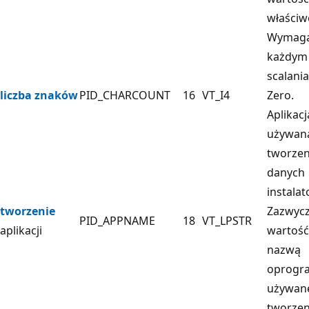
właściw
Wymag
każdym
scalania
liczba znaków
PID_CHARCOUNT
16
VT_I4
Zero.
Aplikacj
używan
tworzen
danych
instalat
tworzenie
Zazwycz
PID_APPNAME
18
VT_LPSTR
aplikacji
wartość
nazwą
oprogr
używan
tworzen