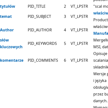
tytułów
PID_TITLE
2
VT_LPSTR
"scal m
właści
temat
PID_SUBJECT
3
VT_LPSTR
Produc
właściw
Author
PID_AUTHOR
4
VT_LPSTR
Manufa
słów
MergeM
PID_KEYWORDS
5
VT_LPSTR
kluczowych
MSI, da
Opisuje
komentarze
PID_COMMENTS
6
VT_LPSTR
scalania
składnik
Wersje 
i języka
obsług
przez b
danych.
Wymag