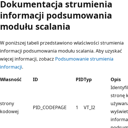
Dokumentacja strumienia
informacji podsumowania
modułu scalania
W poniższej tabeli przedstawiono właściwości strumienia
informacji podsumowania modułu scalania. Aby uzyskać
więcej informacji, zobacz
Podsumowanie strumienia
informacji
.
Własność
ID
PID
Typ
Opis
Identyfi
stronę
strony
używan
PID_CODEPAGE
1
VT_I2
kodowej
wyświet
informa
podsum