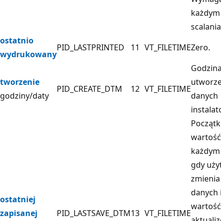
każdym
scalania
ostatnio
PID_LASTPRINTED
11
VT_FILETIME
Zero.
wydrukowany
Godzina
tworzenie
utworze
PID_CREATE_DTM
12
VT_FILETIME
godziny/daty
danych
instalat
Począt
wartość 
każdym
gdy uży
zmienia
danych i
ostatniej
wartość
zapisanej
PID_LASTSAVE_DTM
13
VT_FILETIME
aktuali