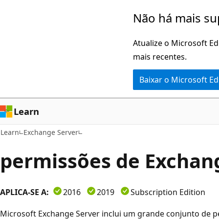
Pular
Não há mais su
para
o
Atualize o Microsoft E
conteúdo
mais recentes.
principal
Baixar o Microsoft E
Learn
Learn
Exchange Server
permissões de Exchan
APLICA-SE A:
2016
2019
Subscription Edition
Microsoft Exchange Server inclui um grande conjunto de p