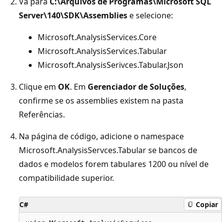
Vá para
C:\Arquivos de Programas\Microsoft SQL
Server\140\SDK\Assemblies
e selecione:
Microsoft.AnalysisServices.Core
Microsoft.AnalysisServices.Tabular
Microsoft.AnalysisSerivces.Tabular.Json
Clique em
OK
. Em
Gerenciador de Soluções
,
confirme se os assemblies existem na pasta
Referências.
Na página de código, adicione o namespace
Microsoft.AnalysisServces.Tabular se bancos de
dados e modelos forem tabulares 1200 ou nível de
compatibilidade superior.
C#
Copiar