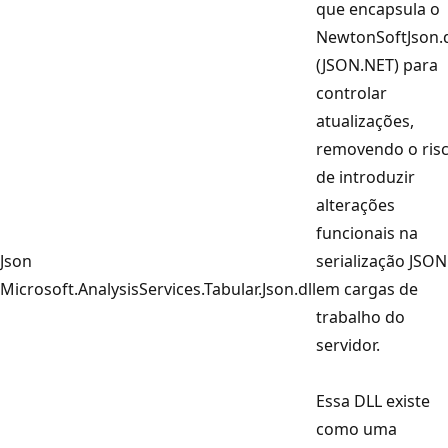
que encapsula o
NewtonSoftJson.d
(JSON.NET) para
controlar
atualizações,
removendo o ris
de introduzir
alterações
funcionais na
Json
serialização JSON
Microsoft.AnalysisServices.Tabular.Json.dll
em cargas de
trabalho do
servidor.
Essa DLL existe
como uma