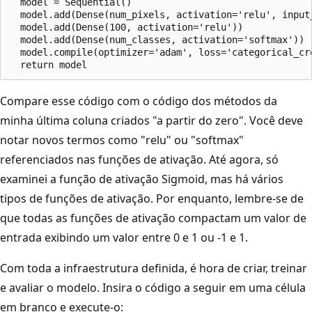
  model = Sequential()

  model.add(Dense(num_pixels, activation='relu', input_
  model.add(Dense(100, activation='relu'))

  model.add(Dense(num_classes, activation='softmax'))

  model.compile(optimizer='adam', loss='categorical_cr
Compare esse código com o código dos métodos da
minha última coluna criados "a partir do zero". Você deve
notar novos termos como "relu" ou "softmax"
referenciados nas funções de ativação. Até agora, só
examinei a função de ativação Sigmoid, mas há vários
tipos de funções de ativação. Por enquanto, lembre-se de
que todas as funções de ativação compactam um valor de
entrada exibindo um valor entre 0 e 1 ou -1 e 1.
Com toda a infraestrutura definida, é hora de criar, treinar
e avaliar o modelo. Insira o código a seguir em uma célula
em branco e execute-o: