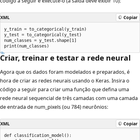
código a seguir e execute-o (a saída deve exibir 10):
XML
Copiar
y_train = to_categorical(y_train)

y_test = to_categorical(y_test)

num_classes = y_test.shape[1]

Criar, treinar e testar a rede neural
Agora que os dados foram modelados e preparados, é
hora de criar as redes neurais usando o Keras. Insira o
código a seguir para criar uma função que defina uma
rede neural sequencial de três camadas com uma camada
de entrada de num_pixels (ou 784) neurônios:
XML
Copiar
def classification_model():
