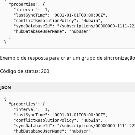
  "properties": {

    "interval": -1,

    "lastSyncTime": "0001-01-01T08:00:00Z",

    "conflictResolutionPolicy": "HubWin",

    "syncDatabaseId": "/subscriptions/00000000-1111-22
    "hubDatabaseUserName": "hubUser"

  }

Exemplo de resposta para criar um grupo de sincronização
Código de status: 200
JSON
{

  "properties": {

    "interval": -1,

    "lastSyncTime": "0001-01-01T08:00:00Z",

    "conflictResolutionPolicy": "HubWin",

    "syncDatabaseId": "/subscriptions/00000000-1111-22
    "hubDatabaseUserName": "hubUser",
