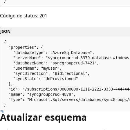
Código de status: 201
JSON
{

  "properties": {

    "databaseType": "AzureSqlDatabase",

    "serverName": "syncgroupcrud-3379.database.windows.
    "databaseName": "syncgroupcrud-7421",

    "userName": "myUser",

    "syncDirection": "Bidirectional",

    "syncState": "UnProvisioned"

  },

  "id": "/subscriptions/00000000-1111-2222-3333-444444
  "name": "syncgroupcrud-4879",

  "type": "Microsoft.Sql/servers/databases/syncGroups/s
Atualizar esquema