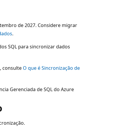
etembro de 2027. Considere migrar
 dados
.
dos SQL para sincronizar dados
, consulte
O que é Sincronização de
ância Gerenciada de SQL do Azure
o
cronização.