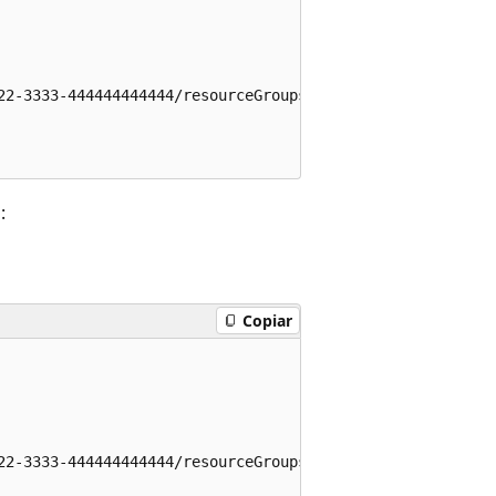
22-3333-444444444444/resourceGroups/syncgroupcrud-3521/p
:
Copiar
22-3333-444444444444/resourceGroups/syncgroupcrud-3521/p