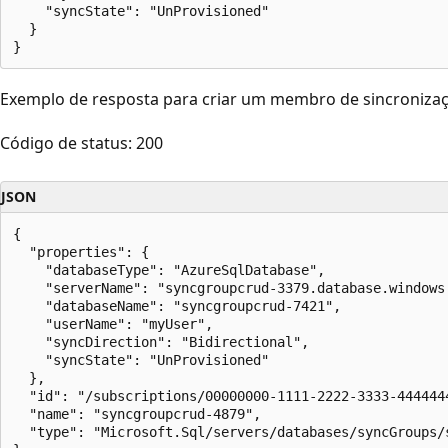
    "syncState": "UnProvisioned"

  }

Exemplo de resposta para criar um membro de sincronizaç
Código de status: 200
JSON
{

  "properties": {

    "databaseType": "AzureSqlDatabase",

    "serverName": "syncgroupcrud-3379.database.windows.
    "databaseName": "syncgroupcrud-7421",

    "userName": "myUser",

    "syncDirection": "Bidirectional",

    "syncState": "UnProvisioned"

  },

  "id": "/subscriptions/00000000-1111-2222-3333-444444
  "name": "syncgroupcrud-4879",

  "type": "Microsoft.Sql/servers/databases/syncGroups/s