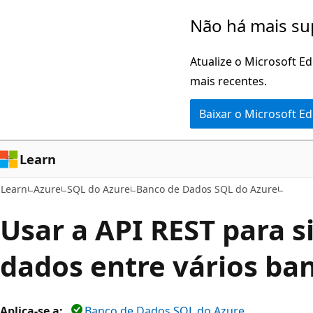
Pular
Não há mais su
para
o
Atualize o Microsoft E
conteúdo
mais recentes.
principal
Baixar o Microsoft E
Learn
Learn
Azure
SQL do Azure
Banco de Dados SQL do Azure
Usar a API REST para s
dados entre vários ba
Aplica-se a:
Banco de Dados SQL do Azure