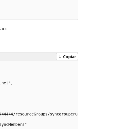
ão:
Copiar
net",

444444/resourceGroups/syncgroupcrud-65440/providers/Micr
yncMembers"
