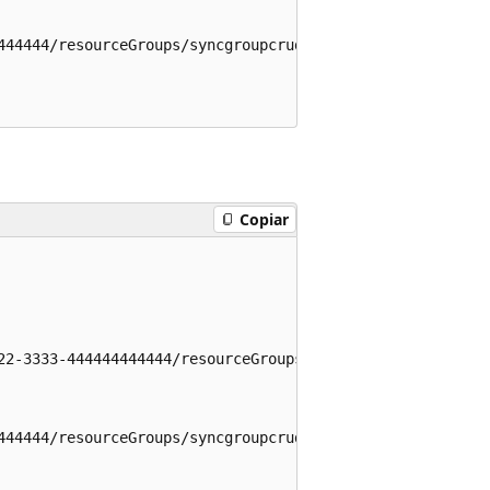
444444/resourceGroups/syncgroupcrud-3521/providers/Micro
Copiar
22-3333-444444444444/resourceGroups/syncgroupcrud-3521/p
444444/resourceGroups/syncgroupcrud-3521/providers/Micro