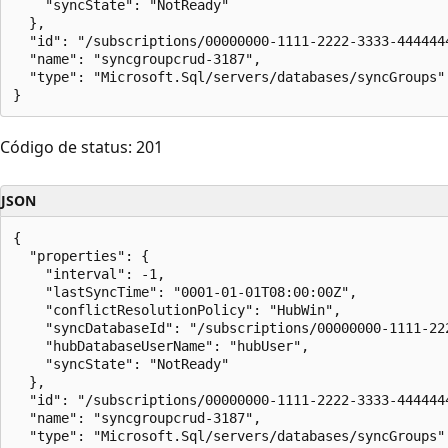
    "syncState": "NotReady"

  },

  "id": "/subscriptions/00000000-1111-2222-3333-444444
  "name": "syncgroupcrud-3187",

  "type": "Microsoft.Sql/servers/databases/syncGroups"

Código de status: 201
JSON
{

  "properties": {

    "interval": -1,

    "lastSyncTime": "0001-01-01T08:00:00Z",

    "conflictResolutionPolicy": "HubWin",

    "syncDatabaseId": "/subscriptions/00000000-1111-22
    "hubDatabaseUserName": "hubUser",

    "syncState": "NotReady"

  },

  "id": "/subscriptions/00000000-1111-2222-3333-444444
  "name": "syncgroupcrud-3187",

  "type": "Microsoft.Sql/servers/databases/syncGroups"
