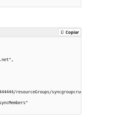
Copiar
net",

444444/resourceGroups/syncgroupcrud-65440/providers/Micr
yncMembers"
