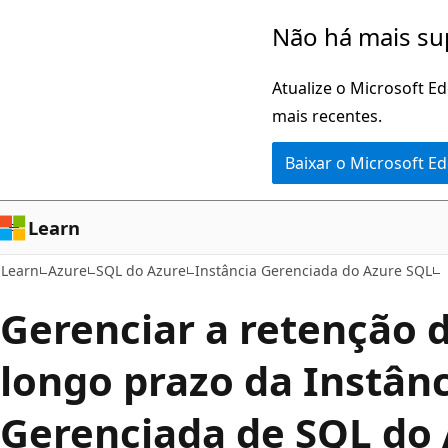
Pular
Não há mais su
para
o
Atualize o Microsoft E
conteúdo
mais recentes.
principal
Baixar o Microsoft E
Learn
Learn
Azure
SQL do Azure
Instância Gerenciada do Azure SQL
Gerenciar a retenção 
longo prazo da Instân
Gerenciada de SQL do