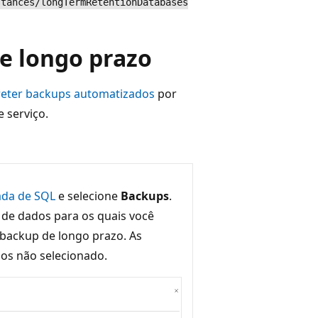
stances/longTermRetentionDatabases
de longo prazo
reter backups automatizados
por
 serviço.
ada de SQL
e selecione
Backups
.
 de dados para os quais você
e backup de longo prazo. As
os não selecionado.