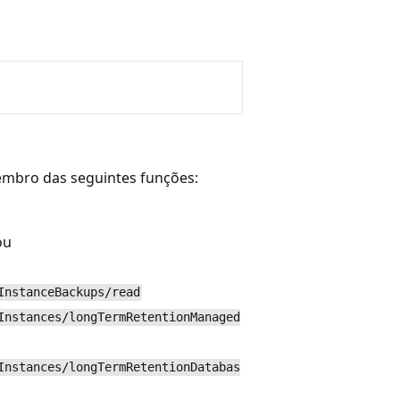
membro das seguintes funções:
ou
InstanceBackups/read
Instances/longTermRetentionManaged
Instances/longTermRetentionDatabas