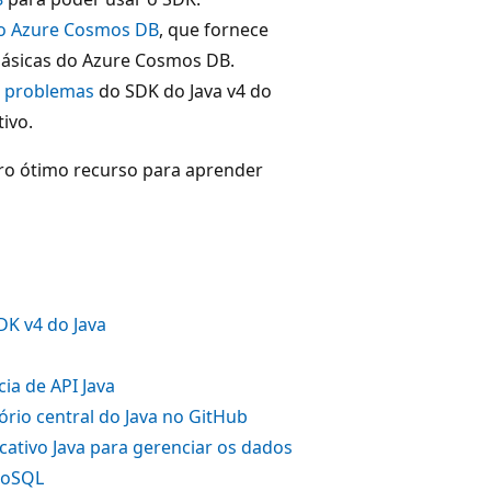
 do Azure Cosmos DB
, que fornece
 básicas do Azure Cosmos DB.
e problemas
do SDK do Java v4 do
ivo.
ro ótimo recurso para aprender
DK v4 do Java
a de API Java
ório central do Java no GitHub
icativo Java para gerenciar os dados
NoSQL