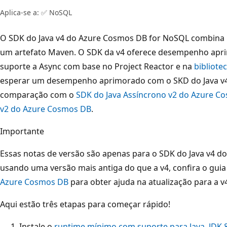
Aplica-se a: ✅ NoSQL
O SDK do Java v4 do Azure Cosmos DB for NoSQL combina 
um artefato Maven. O SDK da v4 oferece desempenho apri
suporte a Async com base no Project Reactor e na
bibliote
esperar um desempenho aprimorado com o SKD do Java v
comparação com o
SDK do Java Assíncrono v2 do Azure C
v2 do Azure Cosmos DB
.
Importante
Essas notas de versão são apenas para o SDK do Java v4 do
usando uma versão mais antiga do que a v4, confira o gui
Azure Cosmos DB
para obter ajuda na atualização para a v
Aqui estão três etapas para começar rápido!
Instale o
runtime mínimo com suporte para Java, JDK 