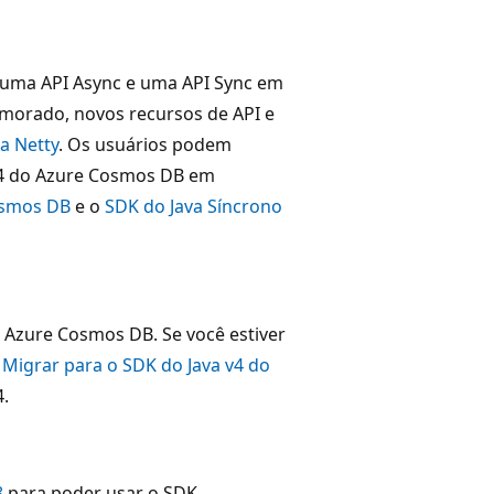
uma API Async e uma API Sync em
morado, novos recursos de API e
ca Netty
. Os usuários podem
4 do Azure Cosmos DB em
osmos DB
e o
SDK do Java Síncrono
 Azure Cosmos DB. Se você estiver
a
Migrar para o SDK do Java v4 do
4.
8
para poder usar o SDK.