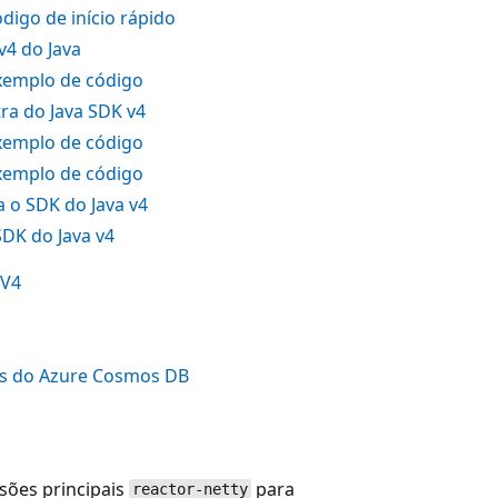
digo de início rápido
v4 do Java
xemplo de código
ra do Java SDK v4
xemplo de código
xemplo de código
 o SDK do Java v4
DK do Java v4
 V4
s do Azure Cosmos DB
sões principais
para
reactor-netty