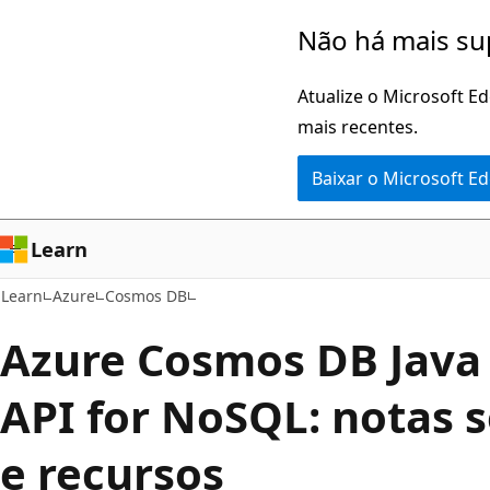
Pular
Não há mais su
para
o
Atualize o Microsoft E
conteúdo
mais recentes.
principal
Baixar o Microsoft E
Learn
Learn
Azure
Cosmos DB
Azure Cosmos DB Java 
API for NoSQL: notas 
e recursos