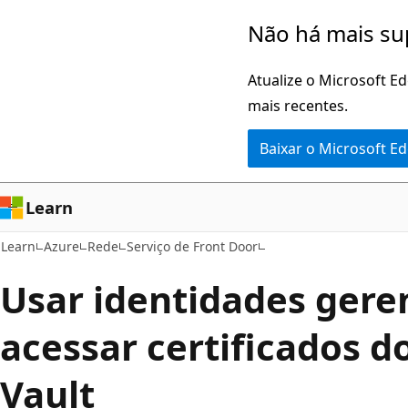
Pular
Não há mais su
para
o
Atualize o Microsoft E
conteúdo
mais recentes.
principal
Baixar o Microsoft E
Learn
Learn
Azure
Rede
Serviço de Front Door
Usar identidades gere
acessar certificados d
Vault