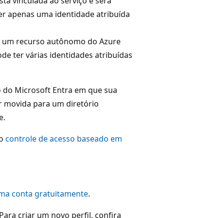
está vinculada ao serviço e será
 ter apenas uma identidade atribuída
 é um recurso autônomo do Azure
de ter várias identidades atribuídas
io do Microsoft Entra em que sua
r movida para um diretório
e.
 o
controle de acesso baseado em
uma conta gratuitamente
.
ara criar um novo perfil, confira