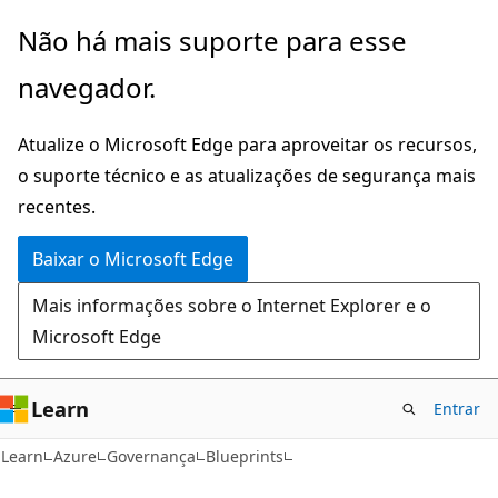
Pular
Não há mais suporte para esse
para
navegador.
o
conteúdo
Atualize o Microsoft Edge para aproveitar os recursos,
principal
o suporte técnico e as atualizações de segurança mais
recentes.
Baixar o Microsoft Edge
Mais informações sobre o Internet Explorer e o
Microsoft Edge
Learn
Entrar
Learn
Azure
Governança
Blueprints