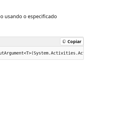
o usando o especificado
Copiar
utArgument<T>(System.Activities.Activity<System.Activiti