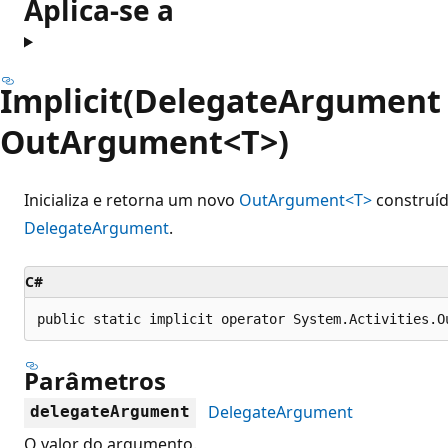
Aplica-se a
Implicit(DelegateArgument
OutArgument<T>)
Inicializa e retorna um novo
OutArgument<T>
construíd
DelegateArgument
.
C#
public static implicit operator System.Activities.O
Parâmetros
DelegateArgument
delegateArgument
O valor do argumento.