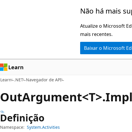
Pular
Ignore
Não há mais su
para
e
o
passe
Atualize o Microsoft E
conteúdo
para
mais recentes.
principal
a
Baixar o Microsoft E
navegação
na
página
Learn
Learn
.NET
Navegador de API
Out
Argument<T>.Impl
Definição
Namespace:
System.Activities