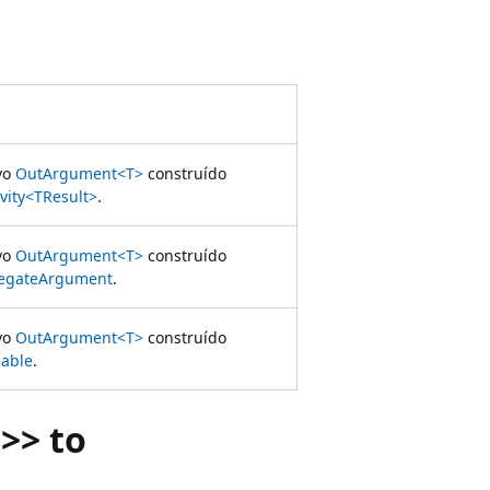
ovo
OutArgument<T>
construído
ivity<TResult>
.
ovo
OutArgument<T>
construído
egateArgument
.
ovo
OutArgument<T>
construído
iable
.
>> to