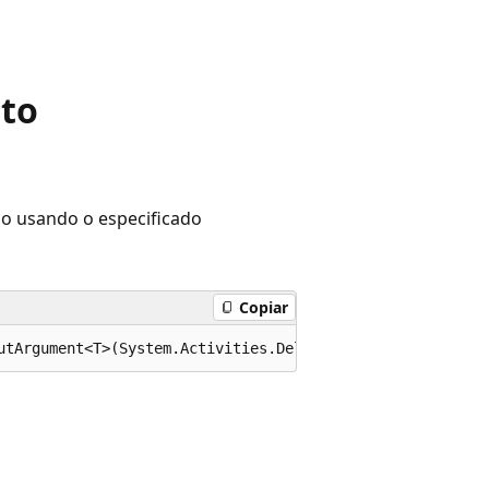
 to
o usando o especificado
Copiar
utArgument<T>(System.Activities.DelegateArgument delegat