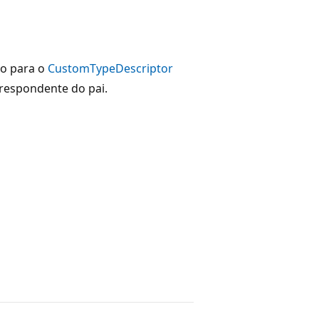
do para o
CustomTypeDescriptor
espondente do pai.