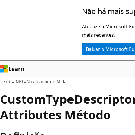
Pular
Ignore
Não há mais su
para
e
o
passe
Atualize o Microsoft E
conteúdo
para
mais recentes.
principal
a
Baixar o Microsoft E
navegação
na
página
Learn
Learn
.NET
Navegador de API
Custom
Type
Descriptor
Attributes Método