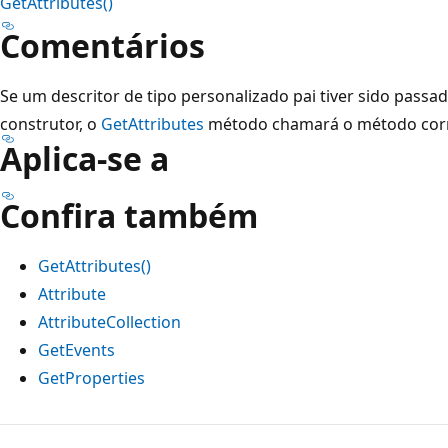
GetAttributes()
Comentários
Se um descritor de tipo personalizado pai tiver sido passa
construtor, o
GetAttributes
método chamará o método corr
Aplica-se a
Confira também
GetAttributes()
Attribute
AttributeCollection
GetEvents
GetProperties
Modo