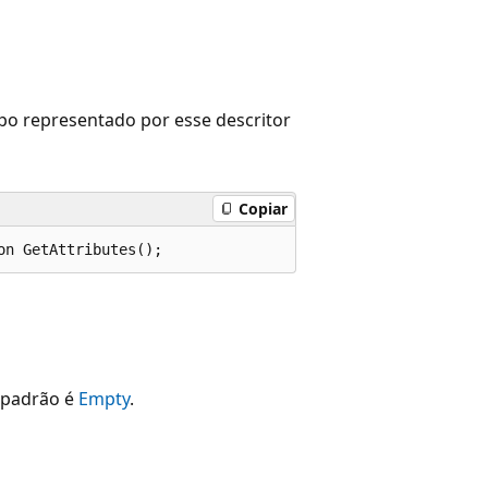
po representado por esse descritor
Copiar
on GetAttributes();
 padrão é
Empty
.