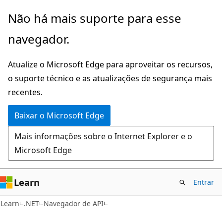
Pular
Ignore
Não há mais suporte para esse
para
e
navegador.
o
passe
conteúdo
para
Atualize o Microsoft Edge para aproveitar os recursos,
principal
a
o suporte técnico e as atualizações de segurança mais
navegação
recentes.
na
página
Baixar o Microsoft Edge
Mais informações sobre o Internet Explorer e o
Microsoft Edge
Learn
Entrar
C#
Learn
.NET
Navegador de API