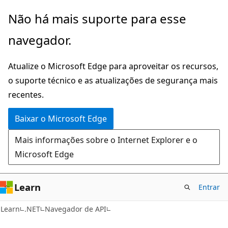
Pular
Ignore
Não há mais suporte para esse
para
e
navegador.
o
passe
conteúdo
para
Atualize o Microsoft Edge para aproveitar os recursos,
principal
a
o suporte técnico e as atualizações de segurança mais
navegação
recentes.
na
página
Baixar o Microsoft Edge
Mais informações sobre o Internet Explorer e o
Microsoft Edge
Learn
Entrar
C#
Learn
.NET
Navegador de API